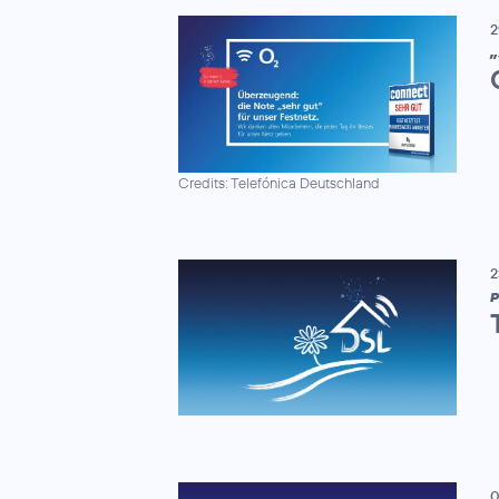
2
„
Credits: Telefónica Deutschland
2
P
0