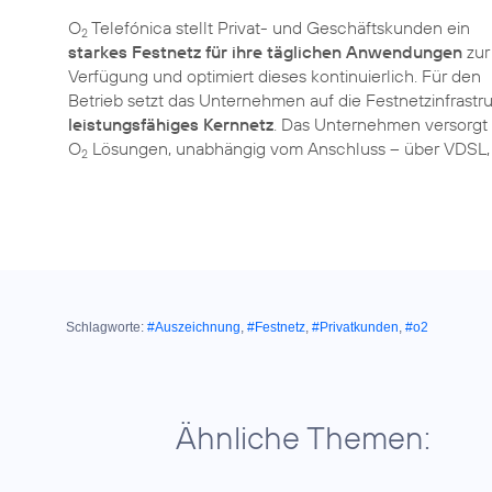
O
Telefónica stellt Privat- und Geschäftskunden ein
2
starkes Festnetz für ihre täglichen Anwendungen
zur
Verfügung und optimiert dieses kontinuierlich. Für den
Betrieb setzt das Unternehmen auf die Festnetzinfrastru
leistungsfähiges Kernnetz
. Das Unternehmen versorgt
O
Lösungen, unabhängig vom Anschluss – über VDSL, K
2
Schlagworte:
#Auszeichnung
,
#Festnetz
,
#Privatkunden
,
#o2
Ähnliche Themen: