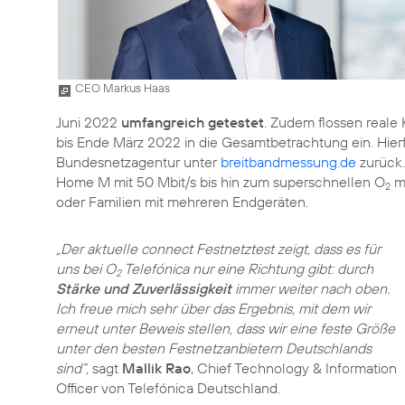
CEO Markus Haas
Juni 2022
umfangreich getestet
. Zudem flossen real
bis Ende März 2022 in die Gesamtbetrachtung ein. Hierfür
Bundesnetzagentur unter
breitbandmessung.de
zurück.
Home M mit 50 Mbit/s bis hin zum superschnellen O
my
2
oder Familien mit mehreren Endgeräten.
„Der aktuelle connect Festnetztest zeigt, dass es für
uns bei O
Telefónica nur eine Richtung gibt: durch
2
Stärke und Zuverlässigkeit
immer weiter nach oben.
Ich freue mich sehr über das Ergebnis, mit dem wir
erneut unter Beweis stellen, dass wir eine feste Größe
unter den besten Festnetzanbietern Deutschlands
sind“,
sagt
Mallik Rao
, Chief Technology & Information
Officer von Telefónica Deutschland.