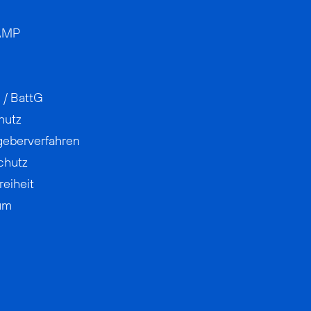
AMP
 / BattG
hutz
geberverfahren
chutz
reiheit
um