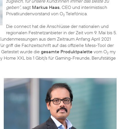
zugleich, für unsere Kund:innen immer das Beste zu
geben“,
sagt
Markus Haas
, CEO und interimistisch
Privatkundenvorstand von O
Telefónica.
2
Die connect hat die Anschlüsse der nationalen und
regionalen Festnetzanbieter in der Zeit vom 9. Mai bis 5.
e Kundenmessungen aus dem Zeitraum Anfang April 2021
 griff die Fachzeitschrift auf das offizielle Mess-Tool der
 Getestet wurde die
gesamte Produktpalette
vom O
my
2
 Home XXL bis 1 Gbit/s für Gaming-Freunde, Berufstätige