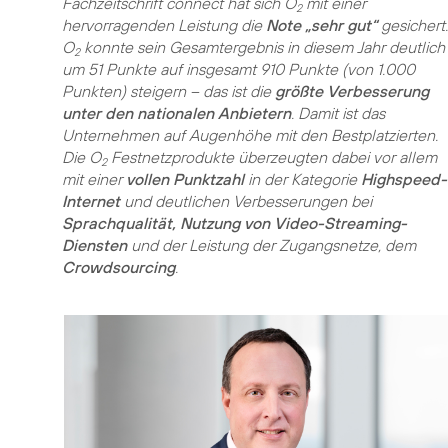
Fachzeitschrift connect hat sich O
mit einer
2
hervorragenden Leistung die
Note „sehr gut“
gesichert.
O
konnte sein Gesamtergebnis in diesem Jahr deutlich
2
um 51 Punkte auf insgesamt 910 Punkte (von 1.000
Punkten) steigern – das ist die
größte Verbesserung
unter den nationalen Anbietern
. Damit ist das
Unternehmen auf Augenhöhe mit den Bestplatzierten.
Die O
Festnetzprodukte überzeugten dabei vor allem
2
mit einer
vollen Punktzahl
in der Kategorie
Highspeed-
Internet
und deutlichen Verbesserungen bei
Sprachqualität, Nutzung von Video-Streaming-
Diensten
und der Leistung der Zugangsnetze, dem
Crowdsourcing
.