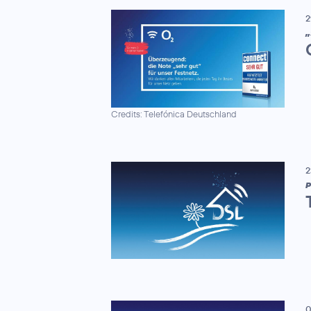
2
„
Credits: Telefónica Deutschland
2
P
0