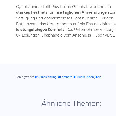
O
Telefónica stellt Privat- und Geschäftskunden ein
2
starkes Festnetz für ihre täglichen Anwendungen
zur
Verfügung und optimiert dieses kontinuierlich. Für den
Betrieb setzt das Unternehmen auf die Festnetzinfrastru
leistungsfähiges Kernnetz
. Das Unternehmen versorgt
O
Lösungen, unabhängig vom Anschluss – über VDSL, K
2
Schlagworte:
#Auszeichnung
,
#Festnetz
,
#Privatkunden
,
#o2
Ähnliche Themen: