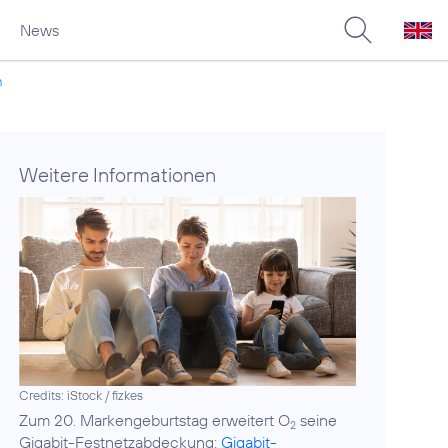
News
h
Weitere Informationen
Credits: iStock / fizkes
Zum 20. Markengeburtstag erweitert O
seine
2
Gigabit-Festnetzabdeckung:
Gigabit-