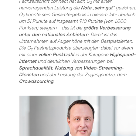
Fachzeitschrift connect hat sich O
mit einer
2
hervorragenden Leistung die
Note „sehr gut“
gesichert.
O
konnte sein Gesamtergebnis in diesem Jahr deutlich
2
um 51 Punkte auf insgesamt 910 Punkte (von 1.000
Punkten) steigern – das ist die
größte Verbesserung
unter den nationalen Anbietern
. Damit ist das
Unternehmen auf Augenhöhe mit den Bestplatzierten.
Die O
Festnetzprodukte überzeugten dabei vor allem
2
mit einer
vollen Punktzahl
in der Kategorie
Highspeed-
Internet
und deutlichen Verbesserungen bei
Sprachqualität, Nutzung von Video-Streaming-
Diensten
und der Leistung der Zugangsnetze, dem
Crowdsourcing
.