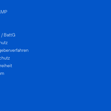
AMP
 / BattG
hutz
geberverfahren
chutz
reiheit
um