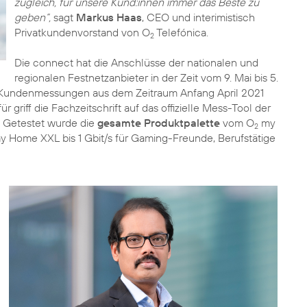
zugleich, für unsere Kund:innen immer das Beste zu
geben“,
sagt
Markus Haas
, CEO und interimistisch
Privatkundenvorstand von O
Telefónica.
2
Die connect hat die Anschlüsse der nationalen und
regionalen Festnetzanbieter in der Zeit vom 9. Mai bis 5.
e Kundenmessungen aus dem Zeitraum Anfang April 2021
 griff die Fachzeitschrift auf das offizielle Mess-Tool der
 Getestet wurde die
gesamte Produktpalette
vom O
my
2
 Home XXL bis 1 Gbit/s für Gaming-Freunde, Berufstätige