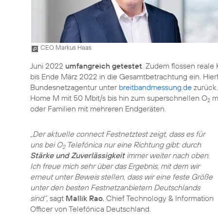
CEO Markus Haas
Juni 2022
umfangreich getestet
. Zudem flossen real
bis Ende März 2022 in die Gesamtbetrachtung ein. Hierfür
Bundesnetzagentur unter
breitbandmessung.de
zurück.
Home M mit 50 Mbit/s bis hin zum superschnellen O
my
2
oder Familien mit mehreren Endgeräten.
„Der aktuelle connect Festnetztest zeigt, dass es für
uns bei O
Telefónica nur eine Richtung gibt: durch
2
Stärke und Zuverlässigkeit
immer weiter nach oben.
Ich freue mich sehr über das Ergebnis, mit dem wir
erneut unter Beweis stellen, dass wir eine feste Größe
unter den besten Festnetzanbietern Deutschlands
sind“,
sagt
Mallik Rao
, Chief Technology & Information
Officer von Telefónica Deutschland.