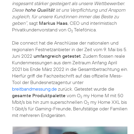
insgesamt stärker gesteigert als unsere Wettbewerber.
Diese
hohe Qualität
ist uns Verpflichtung und Ansporn
zugleich, für unsere Kund:innen immer das Beste zu
geben“,
sagt
Markus Haas
, CEO und interimistisch
Privatkundenvorstand von O
Telefónica.
2
Die connect hat die Anschlüsse der nationalen und
regionalen Festnetzanbieter in der Zeit vom 9. Mai bis 5.
Juni 2022
umfangreich getestet
. Zudem flossen reale
Kundenmessungen aus dem Zeitraum Anfang April
2021 bis Ende März 2022 in die Gesamtbetrachtung ein.
Hierfür griff die Fachzeitschrift auf das offizielle Mess-
Tool der Bundesnetzagentur unter
breitbandmessung.de
zurück. Getestet wurde die
gesamte Produktpalette
vom O
my Home M mit 50
2
Mbit/s bis hin zum superschnellen O
my Home XXL bis
2
1 Gbit/s für Gaming-Freunde, Berufstätige oder Familien
mit mehreren Endgeräten.