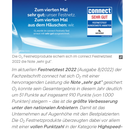
Die O
Festnetzprodukte sichern sich im connect Festnetztest
2
2022 die Note „sehr gut“.
Im aktuellen
Festnetztest 2022
(Ausgabe 8/2022) der
Fachzeitschrift connect hat sich O
mit einer
2
hervorragenden Leistung die
Note „sehr gut“
gesichert.
O
konnte sein Gesamtergebnis in diesem Jahr deutlich
2
um 51 Punkte auf insgesamt 910 Punkte (von 1.000
Punkten) steigern – das ist die
größte Verbesserung
unter den nationalen Anbietern
. Damit ist das
Unternehmen auf Augenhöhe mit den Bestplatzierten.
Die O
Festnetzprodukte überzeugten dabei vor allem
2
mit einer
vollen Punktzahl
in der Kategorie
Highspeed-