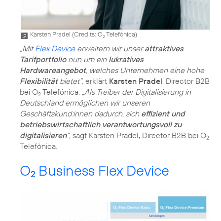
Karsten Pradel (
Credits: O
Telefónica
)
2
„Mit
Flex Device
erweitern wir unser
attraktives
Tarifportfolio
nun um ein
lukratives
Hardwareangebot
, welches Unternehmen eine hohe
Flexibilität
bietet“,
erklärt
Karsten Pradel
, Director B2B
bei O
Telefónica.
„Als Treiber der Digitalisierung in
2
Deutschland ermöglichen wir unseren
Geschäftskund:innen dadurch, sich
effizient und
betriebswirtschaftlich verantwortungsvoll zu
digitalisieren
“,
sagt Karsten Pradel, Director B2B bei O
2
Telefónica.
O
Business Flex Device
2