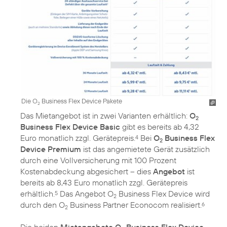
Die O
Business Flex Device Pakete
2
Das Mietangebot ist in zwei Varianten erhältlich:
O
2
Business Flex Device Basic
gibt es bereits ab 4,32
Euro monatlich zzgl. Gerätepreis.
Bei
O
Business Flex
4
2
Device Premium
ist das angemietete Gerät zusätzlich
durch eine Vollversicherung mit 100 Prozent
Kostenabdeckung abgesichert – dies
Angebot
ist
bereits ab 8,43 Euro monatlich zzgl. Gerätepreis
erhältlich.
Das Angebot O
Business Flex Device wird
5
2
durch den O
Business Partner Econocom realisiert.
6
2
Die beiden
Mietangebote O
Business Flex Device