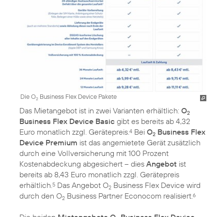
Die O
Business Flex Device Pakete
2
Das Mietangebot ist in zwei Varianten erhältlich:
O
2
Business Flex Device Basic
gibt es bereits ab 4,32
Euro monatlich zzgl. Gerätepreis.
Bei
O
Business Flex
4
2
Device Premium
ist das angemietete Gerät zusätzlich
durch eine Vollversicherung mit 100 Prozent
Kostenabdeckung abgesichert – dies
Angebot
ist
bereits ab 8,43 Euro monatlich zzgl. Gerätepreis
erhältlich.
Das Angebot O
Business Flex Device wird
5
2
durch den O
Business Partner Econocom realisiert.
6
2
Die beiden
Mietangebote O
Business Flex Device