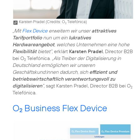
Karsten Pradel (
Credits: O
Telefónica
)
2
„Mit
Flex Device
erweitern wir unser
attraktives
Tarifportfolio
nun um ein
lukratives
Hardwareangebot
, welches Unternehmen eine hohe
Flexibilität
bietet“,
erklärt
Karsten Pradel
, Director B2B
bei O
Telefónica.
„Als Treiber der Digitalisierung in
2
Deutschland ermöglichen wir unseren
Geschäftskund:innen dadurch, sich
effizient und
betriebswirtschaftlich verantwortungsvoll zu
digitalisieren
“,
sagt Karsten Pradel, Director B2B bei O
2
Telefónica.
O
Business Flex Device
2