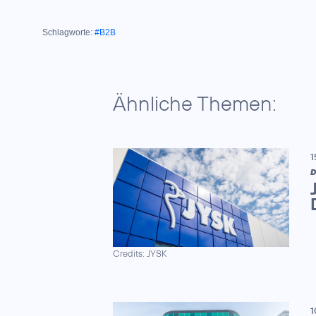
Schlagworte:
#B2B
Ähnliche Themen:
1
D
Credits: JYSK
1