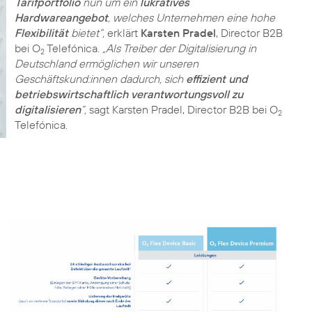
Tarifportfolio
nun um ein
lukratives
Hardwareangebot
, welches Unternehmen eine hohe
Flexibilität
bietet“,
erklärt
Karsten Pradel
, Director B2B
bei O
Telefónica.
„Als Treiber der Digitalisierung in
2
Deutschland ermöglichen wir unseren
Geschäftskund:innen dadurch, sich
effizient und
betriebswirtschaftlich verantwortungsvoll zu
digitalisieren
“,
sagt Karsten Pradel, Director B2B bei O
2
Telefónica.