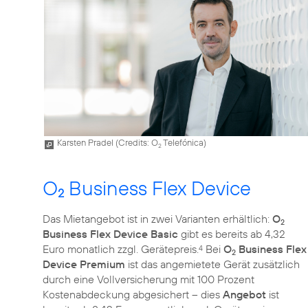
Karsten Pradel (
Credits: O
Telefónica
)
2
O
Business Flex Device
2
Das Mietangebot ist in zwei Varianten erhältlich:
O
2
Business Flex Device Basic
gibt es bereits ab 4,32
Euro monatlich zzgl. Gerätepreis.
Bei
O
Business Flex
4
2
Device Premium
ist das angemietete Gerät zusätzlich
durch eine Vollversicherung mit 100 Prozent
Kostenabdeckung abgesichert – dies
Angebot
ist