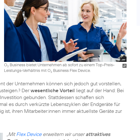
O
Business bietet Unternehmen ab sofort zu einem Top-Preis-
2
Leistungs-Verhältnis mit O
Business Flex Device.
2
nt der Unternehmen können sich jedoch gut vorstellen,
steigen.
Der
wesentliche Vorteil
liegt auf der Hand: Bei
3
Investition gebunden. Stattdessen schaffen sich
mal es durch verkürzte Lebenszyklen der Endgeräte für
ist, ihren Mitarbeiter:innen immer aktuellste Geräte zur
„Mit
Flex Device
erweitern wir unser
attraktives