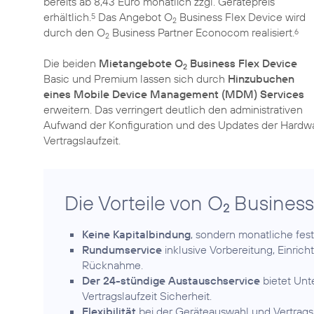
bereits ab 8,43 Euro monatlich zzgl. Gerätepreis
erhältlich.
Das Angebot O
Business Flex Device wird
5
2
durch den O
Business Partner Econocom realisiert.
6
2
Die beiden
Mietangebote O
Business Flex Device
2
Basic und Premium lassen sich durch
Hinzubuchen
eines Mobile Device Management (MDM) Services
erweitern. Das verringert deutlich den administrativen
Aufwand der Konfiguration und des Updates der Hardw
Die Vorteile von O
Business 
2
Keine Kapitalbindung
, sondern monatliche feste
Rundumservice
inklusive Vorbereitung, Einric
Rücknahme.
Der 24-stündige Austauschservice
bietet Unt
Vertragslaufzeit Sicherheit.
Flexibilität
bei der Geräteauswahl und Vertragsl