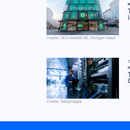
N
Credits: DEICHMANN SE / Rüdiger Fessel
1
D
Credits: Gettyimages