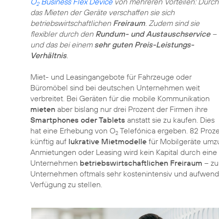
O
Business Flex Device
von mehreren Vorteilen: Durch
2
das Mieten der Geräte verschaffen sie sich
betriebswirtschaftlichen
Freiraum
. Zudem sind sie
flexibler durch den
Rundum- und Austauschservice
–
und das bei einem
sehr guten Preis-Leistungs-
Verhältnis
.
Miet- und Leasingangebote für Fahrzeuge oder
Büromöbel sind bei deutschen Unternehmen weit
verbreitet. Bei Geräten für die mobile Kommunikation
mieten
aber bislang nur drei Prozent der Firmen ihre
Smartphones oder Tablets
anstatt sie zu kaufen. Dies
hat eine Erhebung von O
Telefónica ergeben. 82 Proze
2
künftig auf
lukrative Mietmodelle
für Mobilgeräte umzu
Anmietungen oder Leasing wird kein Kapital durch eine 
Unternehmen
betriebswirtschaftlichen Freiraum
– zu
Unternehmen oftmals sehr kostenintensiv und aufwendig 
Verfügung zu stellen.