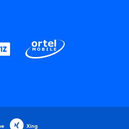
be
Xing