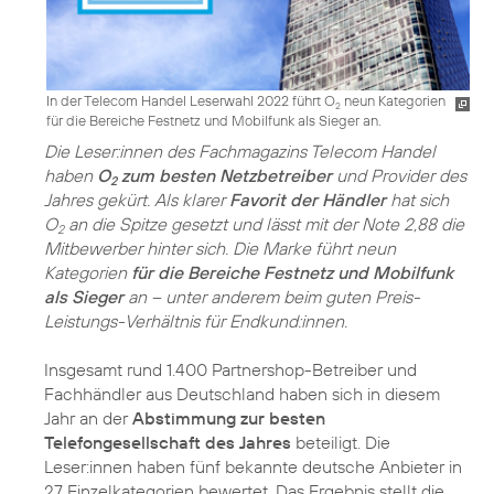
In der Telecom Handel Leserwahl 2022 führt O
neun Kategorien
2
für die Bereiche Festnetz und Mobilfunk als Sieger an.
Die Leser:innen des Fachmagazins Telecom Handel
haben
O
zum besten Netzbetreiber
und Provider des
2
Jahres gekürt. Als klarer
Favorit der Händler
hat sich
O
an die Spitze gesetzt und lässt mit der Note 2,88 die
2
Mitbewerber hinter sich. Die Marke führt neun
Kategorien
für die Bereiche Festnetz und Mobilfunk
als Sieger
an – unter anderem beim guten Preis-
Leistungs-Verhältnis für Endkund:innen.
Insgesamt rund 1.400 Partnershop-Betreiber und
Fachhändler aus Deutschland haben sich in diesem
Jahr an der
Abstimmung zur besten
Telefongesellschaft des Jahres
beteiligt. Die
Leser:innen haben fünf bekannte deutsche Anbieter in
27 Einzelkategorien bewertet. Das Ergebnis stellt die