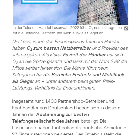
In der Telecom Handel Leserwahl 2022 führt O
neun Kategorien
2
für die Bereiche Festnetz und Mobilfunk als Sieger an.
Die Leser:innen des Fachmagazins Telecom Handel
haben
O
zum besten Netzbetreiber
und Provider des
2
Jahres gekürt. Als klarer
Favorit der Händler
hat sich
O
an die Spitze gesetzt und lässt mit der Note 2,88 die
2
Mitbewerber hinter sich. Die Marke führt neun
Kategorien
für die Bereiche Festnetz und Mobilfunk
als Sieger
an – unter anderem beim guten Preis-
Leistungs-Verhältnis für Endkund:innen.
Insgesamt rund 1.400 Partnershop-Betreiber und
Fachhändler aus Deutschland haben sich in diesem
Jahr an der
Abstimmung zur besten
Telefongesellschaft des Jahres
beteiligt. Die
Leser:innen haben fünf bekannte deutsche Anbieter in
27 Einzelkategorien bewertet. Das Ergebnis stellt die