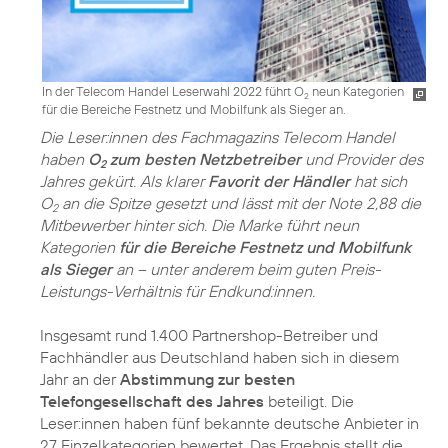
In der Telecom Handel Leserwahl 2022 führt O
neun Kategorien
2
für die Bereiche Festnetz und Mobilfunk als Sieger an.
Die Leser:innen des Fachmagazins Telecom Handel
haben
O
zum besten Netzbetreiber
und Provider des
2
Jahres gekürt. Als klarer
Favorit der Händler
hat sich
O
an die Spitze gesetzt und lässt mit der Note 2,88 die
2
Mitbewerber hinter sich. Die Marke führt neun
Kategorien
für die Bereiche Festnetz und Mobilfunk
als Sieger
an – unter anderem beim guten Preis-
Leistungs-Verhältnis für Endkund:innen.
Insgesamt rund 1.400 Partnershop-Betreiber und
Fachhändler aus Deutschland haben sich in diesem
Jahr an der
Abstimmung zur besten
Telefongesellschaft des Jahres
beteiligt. Die
Leser:innen haben fünf bekannte deutsche Anbieter in
27 Einzelkategorien bewertet. Das Ergebnis stellt die