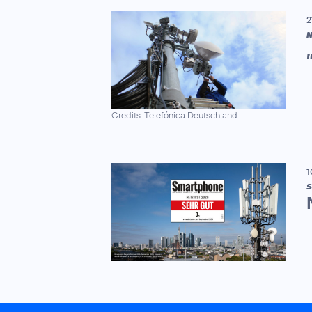
2
N
Credits: Telefónica Deutschland
1
S