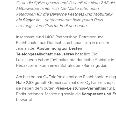
O
an die Spitze gesetzt und lässt mit der Note 2,88 die
2
Mitbewerber hinter sich. Die Marke führt neun
Kategorien
für die Bereiche Festnetz und Mobilfunk
als Sieger
an – unter anderem beim guten Preis-
Leistungs-Verhältnis für Endkund:innen.
Insgesamt rund 1.400 Partnershop-Betreiber und
Fachhändler aus Deutschland haben sich in diesem
Jahr an der
Abstimmung zur besten
Telefongesellschaft des Jahres
beteiligt. Die
Leser:innen haben fünf bekannte deutsche Anbieter in 2
Redaktion in Form eines Schulnoten-Rankings dar.
Am besten hat O
Telefónica bei den Fachhändlern abg
2
Note 2,83 geholt. Gemeinsam mit den O
Partnershops,
2
sie neben dem guten
Preis-Leistungs-Verhältnis
für E
Endkund:innen-Marketing sowie die
Kompetenz und Er
bewertet.