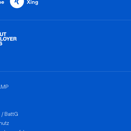
be
Xing
AMP
 / BattG
hutz