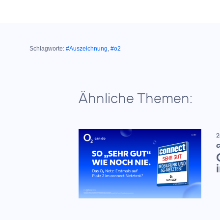
Schlagworte:
#Auszeichnung
,
#o2
Ähnliche Themen:
2
C