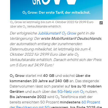
O
Grow ist letztmalig bis zum 4. Oktober 2022 für 29,99 Euro
2
über alle O
Verkaufskanäle erhältlich.
2
Der erfolgreiche
Jubiläumstarif O
Grow
geht in die
2
Verlängerung: Der
erste Mobilfunktarif Deutschlands
,
der automatisch entlang der zunehmenden
Datennutzung mitwächst, ist letztmalig bis zum 4.
Oktober 2022 für 29,99 Euro über alle O
2
Verkaufskanäle erhältlich. Danach erhöht sich der Preis
um 5 Euro auf 34,99 Euro.
1
O
Grow
startet mit
40 GB
und wächst
über die
2
kommenden 20 Jahre auf 240 GB
an. Das steigende
Datenvolumen lässt sich parallel auf
bis zu 10 mobilen
Geräten
und auch über das
5G-Netz von O
nutzen.
2
Bis Jahresende 2022
wird O
Telefónica statt der
2
bereits erreichten 50 Prozent
mindestens
60 Prozent
der Bevölkerung mit 5G
versorgen, bis Ende 2025 die