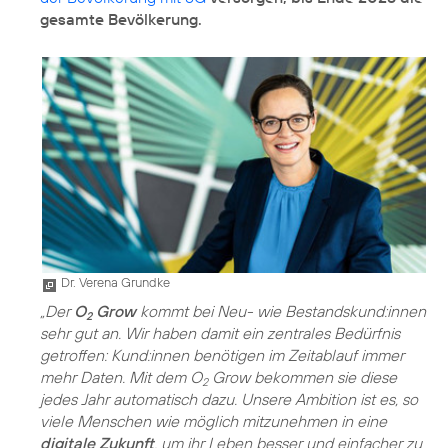
gesamte Bevölkerung.
Dr. Verena Grundke
„Der
O
Grow
kommt bei Neu- wie Bestandskund:innen
2
sehr gut an. Wir haben damit ein zentrales Bedürfnis
getroffen: Kund:innen benötigen im Zeitablauf immer
mehr Daten. Mit dem O
Grow bekommen sie diese
2
jedes Jahr automatisch dazu. Unsere Ambition ist es, so
viele Menschen wie möglich mitzunehmen in eine
digitale Zukunft
, um ihr Leben besser und einfacher zu