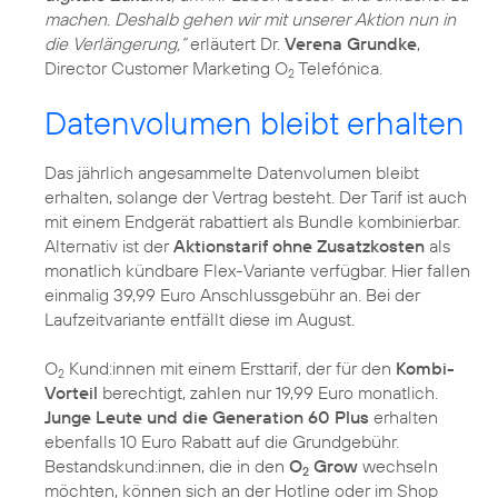
machen. Deshalb gehen wir mit unserer Aktion nun in
die Verlängerung,“
erläutert Dr.
Verena Grundke
,
Director Customer Marketing O
Telefónica.
2
Datenvolumen bleibt erhalten
Das jährlich angesammelte Datenvolumen bleibt
erhalten, solange der Vertrag besteht. Der Tarif ist auch
mit einem Endgerät rabattiert als Bundle kombinierbar.
Alternativ ist der
Aktionstarif ohne Zusatzkosten
als
monatlich kündbare Flex-Variante verfügbar. Hier fallen
einmalig 39,99 Euro Anschlussgebühr an. Bei der
Laufzeitvariante entfällt diese im August.
O
Kund:innen mit einem Ersttarif, der für den
Kombi-
2
Vorteil
berechtigt, zahlen nur 19,99 Euro monatlich.
Junge Leute und die Generation 60 Plus
erhalten
ebenfalls 10 Euro Rabatt auf die Grundgebühr.
Bestandskund:innen, die in den
O
Grow
wechseln
2
möchten, können sich an der Hotline oder im Shop