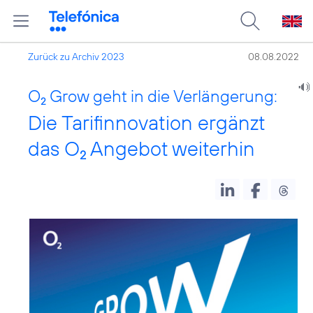
Zurück zu Archiv 2023
08.08.2022
O
Grow geht in die Verlängerung:
2
Die Tarifinnovation ergänzt
das O
Angebot weiterhin
2