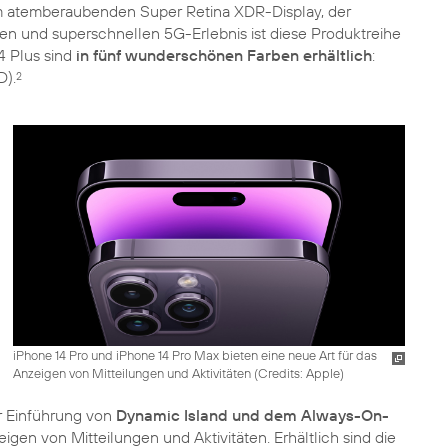
em atemberaubenden Super Retina XDR-Display, der
 und superschnellen 5G-Erlebnis ist diese Produktreihe
14 Plus sind
in fünf wunderschönen Farben erhältlich
:
D).
2
iPhone 14 Pro und iPhone 14 Pro Max bieten eine neue Art für das
Anzeigen von Mitteilungen und Aktivitäten (
Credits: Apple
)
r Einführung von
Dynamic Island und dem Always-On-
igen von Mitteilungen und Aktivitäten. Erhältlich sind die