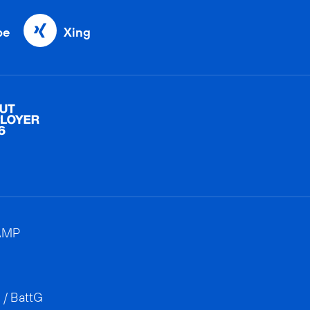
be
Xing
AMP
 / BattG