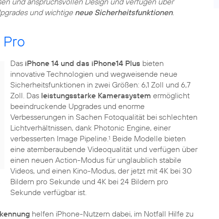
losen und anspruchsvollen Design und verfügen über
Upgrades und wichtige
neue Sicherheitsfunktionen
.
 Pro
Das
iPhone 14 und das iPhone14 Plus
bieten
innovative Technologien und wegweisende neue
Sicherheitsfunktionen in zwei Größen: 6,1 Zoll und 6,7
Zoll. Das
leistungsstarke Kamerasystem
ermöglicht
beeindruckende Upgrades und enorme
Verbesserungen in Sachen Fotoqualität bei schlechten
Lichtverhältnissen, dank Photonic Engine, einer
verbesserten Image Pipeline.
Beide Modelle bieten
1
eine atemberaubende Videoqualität und verfügen über
einen neuen Action-Modus für unglaublich stabile
Videos, und einen Kino-Modus, der jetzt mit 4K bei 30
Bildern pro Sekunde und 4K bei 24 Bildern pro
)
Sekunde verfügbar ist.
erkennung
helfen iPhone-Nutzern dabei, im Notfall Hilfe zu