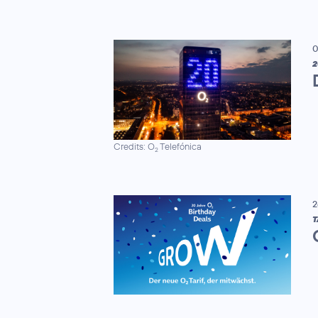
0
2
Credits: O
Telefónica
2
2
T