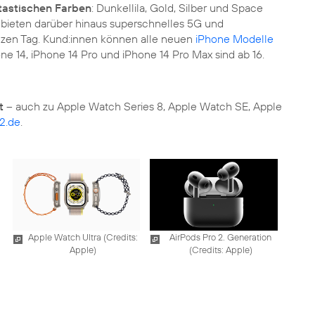
ntastischen Farben
: Dunkellila, Gold, Silber und Space
 bieten darüber hinaus superschnelles 5G und
anzen Tag. Kund:innen können alle neuen
iPhone Modelle
e 14, iPhone 14 Pro und iPhone 14 Pro Max sind ab 16.
t
– auch zu Apple Watch Series 8, Apple Watch SE, Apple
2.de
.
Apple Watch Ultra (
Credits:
AirPods Pro 2. Generation
Apple
)
(
Credits: Apple
)