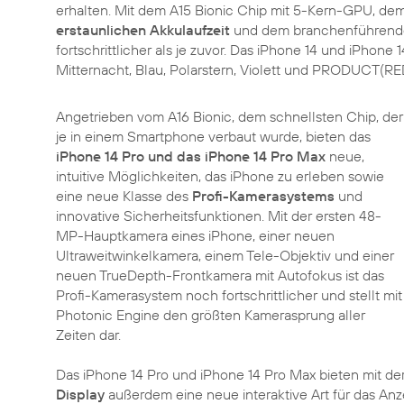
erhalten. Mit dem A15 Bionic Chip mit 5-Kern-GPU, d
erstaunlichen Akkulaufzeit
und dem branchenführenden
fortschrittlicher als je zuvor. Das iPhone 14 und iPhone 
Mitternacht, Blau, Polarstern, Violett und PRODUCT(RE
Angetrieben vom A16 Bionic, dem schnellsten Chip, der
je in einem Smartphone verbaut wurde, bieten das
iPhone 14 Pro und das iPhone 14 Pro Max
neue,
intuitive Möglichkeiten, das iPhone zu erleben sowie
eine neue Klasse des
Profi-Kamerasystems
und
innovative Sicherheitsfunktionen. Mit der ersten 48-
MP-Hauptkamera eines iPhone, einer neuen
Ultraweitwinkelkamera, einem Tele-Objektiv und einer
neuen TrueDepth-Frontkamera mit Autofokus ist das
Profi-Kamerasystem noch fortschrittlicher und stellt mit
Photonic Engine den größten Kamerasprung aller
Zeiten dar.
Das iPhone 14 Pro und iPhone 14 Pro Max bieten mit de
Display
außerdem eine neue interaktive Art für das Anze