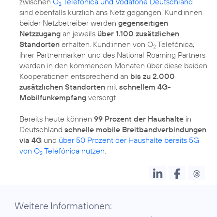
zwischen
O
Telefónica und Vodafone Deutschland
2
sind ebenfalls kürzlich ans Netz gegangen. Kund:innen
beider Netzbetreiber werden
gegenseitigen
Netzzugang
an jeweils
über 1.100 zusätzlichen
Standorten
erhalten. Kund:innen von O
Telefónica,
2
ihrer Partnermarken und des National Roaming Partners
werden in den kommenden Monaten über diese beiden
Kooperationen entsprechend an
bis zu 2.000
zusätzlichen Standorten
mit
schnellem 4G-
Mobilfunkempfang
versorgt.
Bereits heute können
99 Prozent der Haushalte
in
Deutschland
schnelle mobile Breitbandverbindungen
via 4G
und
über 50 Prozent der Haushalte bereits 5G
von O
Telefónica nutzen
.
2
Weitere Informationen: