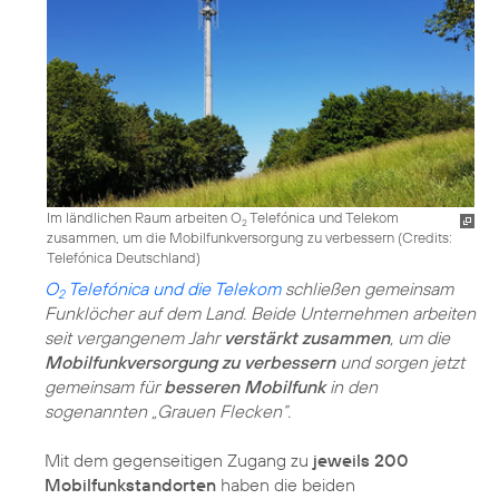
Im ländlichen Raum arbeiten O
Telefónica und Telekom
2
zusammen, um die Mobilfunkversorgung zu verbessern (
Credits:
Telefónica Deutschland
)
O
Telefónica und die Telekom
schließen gemeinsam
2
Funklöcher auf dem Land. Beide Unternehmen arbeiten
seit vergangenem Jahr
verstärkt zusammen
, um die
Mobilfunkversorgung zu verbessern
und sorgen jetzt
gemeinsam für
besseren Mobilfunk
in den
sogenannten „Grauen Flecken“.
Mit dem gegenseitigen Zugang zu
jeweils 200
Mobilfunkstandorten
haben die beiden