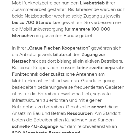
Mobilfunknetzbetreiber nun den
Livebetrieb
ihrer
Zusammenarbeit gestartet. Bis Jahresende werden sich
beide Netzbetreiber wechselseitig Zugang zu jeweils
bis zu 700 Standorten
gewähren. So verbessern sie
die Mobilfunkversorgung für
mehrere 100.000
Menschen
im gesamten Bundesgebiet.
In ihrer
„Graue Flecken Kooperation“
gewähren sich
die Anbieter jeweils
bilateral
den
Zugang zur
Netztechnik
des dort bislang allein aktiven Betreibers.
Bei dieser Kooperation müssen
keine zweite separate
Funktechnik oder zusätzliche Antennen
am
Mobilfunkmast installiert werden. Gerade in gering
besiedelten beziehungsweise frequentierten Gebieten
ist es für die Betreiber unwirtschaftlich, separate
Infrastrukturen zu errichten und mit eigener
Netztechnik zu betreiben. Gleichzeitig
schont
dieser
Ansatz im Bau und Betrieb
Ressourcen
. Am Standort
bieten die Betreiber allen Kundinnen und Kunden
schnelle 4G-Zugänge
auf dem reichweitenstarken
800-Megahertz-Frequenzband
.