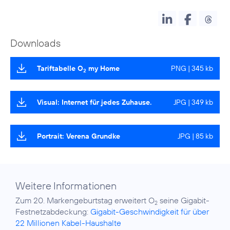
Downloads
Tariftabelle O
my Home
PNG | 345 kb
2
Visual: Internet für jedes Zuhause.
JPG | 349 kb
Portrait: Verena Grundke
JPG | 85 kb
Weitere Informationen
Zum 20. Markengeburtstag erweitert O
seine Gigabit-
2
Festnetzabdeckung:
Gigabit-Geschwindigkeit für über
22 Millionen Kabel-Haushalte