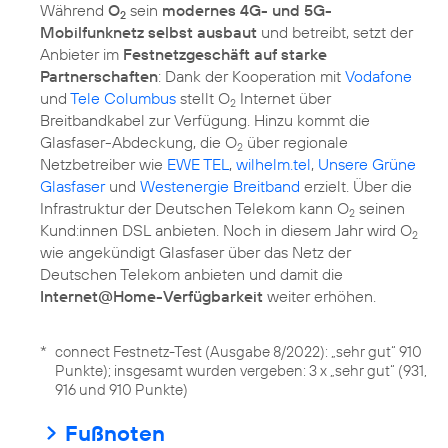
Während
O
sein
modernes 4G- und 5G-
2
Mobilfunknetz selbst ausbaut
und betreibt, setzt der
Anbieter im
Festnetzgeschäft auf starke
Partnerschaften
: Dank der Kooperation mit
Vodafone
und
Tele Columbus
stellt O
Internet über
2
Breitbandkabel zur Verfügung. Hinzu kommt die
Glasfaser-Abdeckung, die O
über regionale
2
Netzbetreiber wie
EWE TEL
,
wilhelm.tel
,
Unsere Grüne
Glasfaser
und
Westenergie Breitband
erzielt. Über die
Infrastruktur der Deutschen Telekom kann O
seinen
2
Kund:innen DSL anbieten. Noch in diesem Jahr wird O
2
wie angekündigt Glasfaser über das Netz der
Deutschen Telekom anbieten und damit die
Internet@Home-Verfügbarkeit
weiter erhöhen.
*
connect Festnetz-Test (Ausgabe 8/2022): „sehr gut“ 910
Punkte); insgesamt wurden vergeben: 3 x „sehr gut“ (931,
916 und 910 Punkte)
Fußnoten