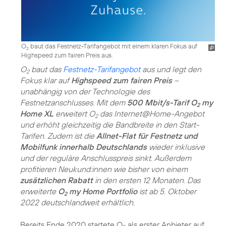
O
baut das Festnetz-Tarifangebot mit einem klaren Fokus auf
2
Highspeed zum fairen Preis aus.
O
baut das
Festnetz-Tarifangebot
aus und legt den
2
Fokus klar auf
Highspeed zum fairen Preis
–
unabhängig von der Technologie des
Festnetzanschlusses. Mit dem
500 Mbit/s-Tarif O
my
2
Home XL
erweitert O
das Internet@Home-Angebot
2
und erhöht gleichzeitig die Bandbreite in den Start-
Tarifen. Zudem ist die
Allnet-Flat für Festnetz und
Mobilfunk innerhalb Deutschlands
wieder inklusive
und der reguläre Anschlusspreis sinkt. Außerdem
profitieren Neukund:innen wie bisher von einem
zusätzlichen Rabatt
in den ersten 12 Monaten. Das
erweiterte
O
my Home Portfolio
ist ab 5. Oktober
2
2022 deutschlandweit erhältlich.
Bereits Ende 2020 startete O
als erster Anbieter auf