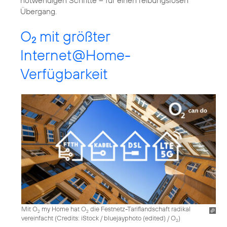
notwendigen Schritte – für einen reibungslosen
Übergang.
O
mit größter
2
Internet@Home-
Verfügbarkeit
Mit O
my Home hat O
die Festnetz-Tariflandschaft radikal
2
2
vereinfacht (
Credits: iStock / bluejayphoto (edited) / O
)
2