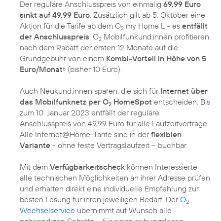
Der reguläre Anschlusspreis von einmalig
69,99 Euro
sinkt auf 49,99 Euro
. Zusätzlich gilt ab 5. Oktober eine
Aktion für die Tarife ab dem O
my Home L - es
entfällt
2
der Anschlusspreis
. O
Mobilfunkund:innen profitieren
2
nach dem Rabatt der ersten 12 Monate auf die
Grundgebühr von einem
Kombi-Vorteil in Höhe von 5
Euro/Monat
(bisher 10 Euro).
6
Auch Neukund:innen sparen, die sich für
Internet über
das Mobilfunknetz per O
HomeSpot
entscheiden: Bis
2
zum 10. Januar 2023 entfällt der reguläre
Anschlusspreis von 49,99 Euro für alle Laufzeitverträge.
Alle Internet@Home-Tarife sind in der
flexiblen
Variante
- ohne feste Vertragslaufzeit – buchbar.
Mit dem
Verfügbarkeitscheck
können Interessierte
alle technischen Möglichkeiten an ihrer Adresse prüfen
und erhalten direkt eine individuelle Empfehlung zur
besten Lösung für ihren jeweiligen Bedarf. Der
O
2
Wechselservice
übernimmt auf Wunsch alle