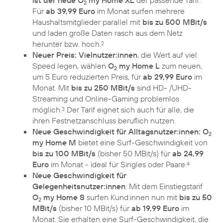
2
Für
ab 39,99 Euro
im Monat surfen mehrere
Haushaltsmitglieder parallel mit
bis zu 500 MBit/s
und laden große Daten rasch aus dem Netz
herunter bzw. hoch.
2
Neuer Preis: Vielnutzer:innen
, die Wert auf viel
Speed legen, wählen
O
my Home L
zum neuen,
2
um 5 Euro reduzierten Preis, für
ab 29,99 Euro
im
Monat. Mit
bis zu 250 MBit/s
sind HD- /UHD-
Streaming und Online-Gaming problemlos
möglich.
Der Tarif eignet sich auch für alle, die
3
ihren Festnetzanschluss beruflich nutzen.
Neue Geschwindigkeit für Alltagsnutzer:innen: O
2
my Home M
bietet eine Surf-Geschwindigkeit von
bis zu 100 MBit/s
(bisher 50 MBit/s) für
ab 24,99
Euro
im Monat - ideal für Singles oder Paare.
4
Neue Geschwindigkeit für
Gelegenheitsnutzer:innen
: Mit dem Einstiegstarif
O
my Home S
surfen Kund:innen nun mit
bis zu 50
2
MBit/s
(bisher 10 MBit/s) für
ab 19,99 Euro
im
Monat. Sie erhalten eine Surf-Geschwindigkeit, die