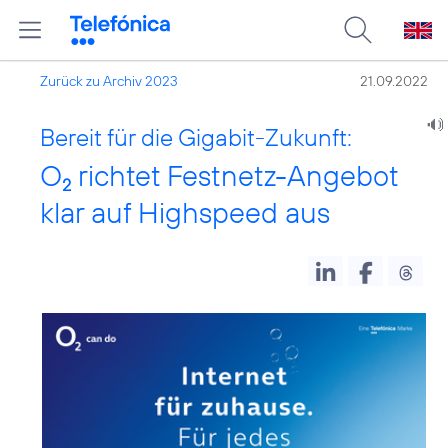
Zurück zu Archiv 2023
21.09.2022
Bereit für die Gigabit-Zukunft:
O
richtet Festnetz-Angebot
2
klar auf Highspeed aus