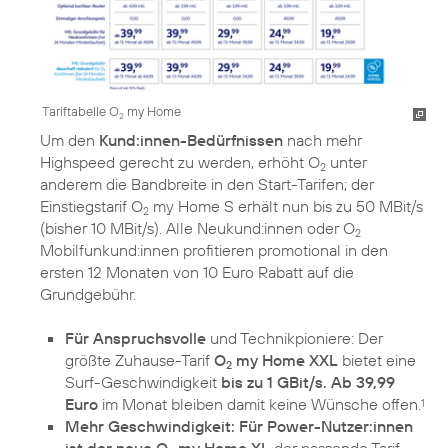
Tariftabelle O
my Home
2
Um den
Kund:innen-Bedürfnissen
nach mehr
Highspeed gerecht zu werden, erhöht O
unter
2
anderem die Bandbreite in den Start-Tarifen; der
Einstiegstarif O
my Home S erhält nun bis zu 50 MBit/s
2
(bisher 10 MBit/s). Alle Neukund:innen oder O
2
Mobilfunkund:innen profitieren promotional in den
ersten 12 Monaten von 10 Euro Rabatt auf die
Grundgebühr.
Für Anspruchsvolle
und Technikpioniere: Der
größte Zuhause-Tarif
O
my Home XXL
bietet eine
2
Surf-Geschwindigkeit
bis zu 1 GBit/s. Ab 39,99
Euro
im Monat bleiben damit keine Wünsche offen.
1
Mehr Geschwindigkeit: Für Power-Nutzer:innen
ist der neue O
my Home XL
der passende Tarif.