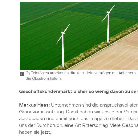
O
Telefónica arbeitet an direkten Lieferverträgen mit Anbietern,
2
die Ökostrom liefern.
Geschäftskundenmarkt bisher so wenig davon zu se
Markus Haas:
Unternehmen sind die anspruchsvollsten K
Grundvoraussetzung. Damit haben wir uns in der Vergan
auszubauen und damit auch das Image zu drehen. Das
uns der Durchbruch, eine Art Ritterschlag. Viele Gesc
haben sie jetzt.