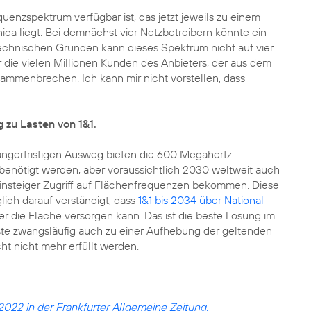
enzspektrum verfügbar ist, das jetzt jeweils zu einem
ica liegt. Bei demnächst vier Netzbetreibern könnte ein
technischen Gründen kann dieses Spektrum nicht auf vier
 die vielen Millionen Kunden des Anbieters, der aus dem
mmenbrechen. Ich kann mir nicht vorstellen, dass
 zu Lasten von 1&1.
ängerfristigen Ausweg bieten die 600 Megahertz-
enötigt werden, aber voraussichtlich 2030 weltweit auch
insteiger Zugriff auf Flächenfrequenzen bekommen. Diese
lich darauf verständigt, dass
1&1 bis 2034 über National
die Fläche versorgen kann. Das ist die beste Lösung im
te zwangsläufig auch zu einer Aufhebung der geltenden
t nicht mehr erfüllt werden.
022 in der Frankfurter Allgemeine Zeitung.