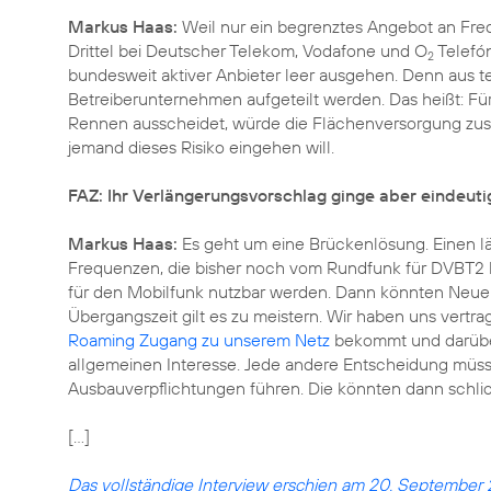
Markus Haas:
Weil nur ein begrenztes Angebot an Frequ
Drittel bei Deutscher Telekom, Vodafone und O
Telefón
2
bundesweit aktiver Anbieter leer ausgehen. Denn aus 
Betreiberunternehmen aufgeteilt werden. Das heißt: Für
Rennen ausscheidet, würde die Flächenversorgung zusa
jemand dieses Risiko eingehen will.
FAZ: Ihr Verlängerungsvorschlag ginge aber eindeutig
Markus Haas:
Es geht um eine Brückenlösung. Einen l
Frequenzen, die bisher noch vom Rundfunk für DVBT2 b
für den Mobilfunk nutzbar werden. Dann könnten Neue
Übergangszeit gilt es zu meistern. Wir haben uns vertrag
Roaming Zugang zu unserem Netz
bekommt und darüber 
allgemeinen Interesse. Jede andere Entscheidung müss
Ausbauverpflichtungen führen. Die könnten dann schlich
[...]
Das vollständige Interview erschien am 20. September 2