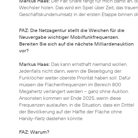
Markus Haas:
Der Fair Share fängt für mich damit an, da
Wechsler holen. Das wird ein Spiel über Zeit, das traue
Geschäftskundenumsatz in der ersten Etappe binnen dr
FAZ: Die Netzagentur stellt die Weichen für die
Neuvergabe wichtiger Mobilfunkfrequenzen.
Bereiten Sie sich auf die nächste Milliardenauktion
vor?
Markus Haas:
Das kann ernsthaft niemand wollen.
Jedenfalls nicht dann, wenn die Beseitigung der
Funklöcher weiter oberste Priorität haben soll. Dafür
müssen die Flächenfrequenzen im Bereich 800
Megahertz verlängert werden – ganz ohne Auktion.
Ansonsten kommen wir Ende 2025, wenn diese
Frequenzen auslaufen, in die Situation, dass ein Drittel
der Bevölkerung auf der Hälfte der Fläche ohne
Handy-Netz dastehen könnte.
FAZ: Warum?