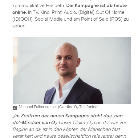
kommunikative Handeln.
Die Kampagne ist ab heute
online
, in TV, Kino, Print, Audio, (Digital) Out Of Home
((D)OOH), Social Media und am Point of Sale (POS) zu
sehen.
Michael Falkensteiner (
Credits: O
Telefónica
)
2
„
Im Zentrum der neuen Kampagne steht das ‚can
do‘-Mindset von O
. Unser Claim ‚O
can do‘ war von
2
2
Beginn an da, ist in den Köpfen der Menschen fest
verankert und heute gesellschaftlich relevanter denn