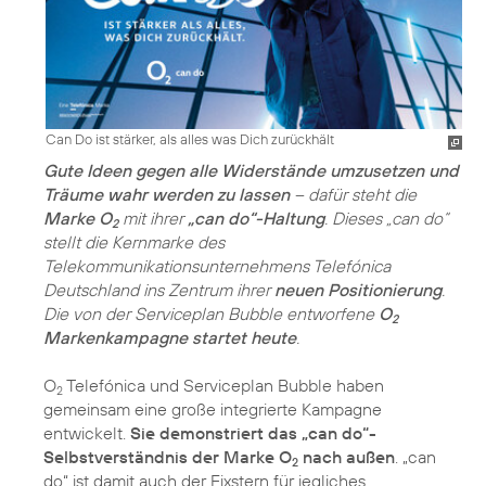
Can Do ist stärker, als alles was Dich zurückhält
Gute Ideen gegen alle Widerstände umzusetzen und
Träume wahr werden zu lassen
– dafür steht die
Marke O
mit ihrer
„can do“-Haltung
. Dieses „can do“
2
stellt die Kernmarke des
Telekommunikationsunternehmens Telefónica
Deutschland ins Zentrum ihrer
neuen Positionierung
.
Die von der Serviceplan Bubble entworfene
O
2
Markenkampagne startet heute
.
O
Telefónica und Serviceplan Bubble haben
2
gemeinsam eine große integrierte Kampagne
entwickelt.
Sie demonstriert das „can do“-
Selbstverständnis der Marke O
nach außen
. „can
2
do“ ist damit auch der Fixstern für jegliches