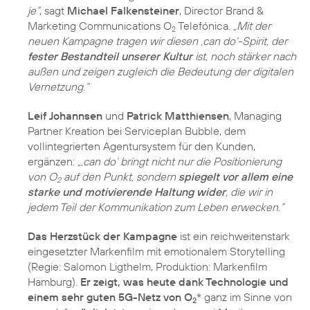
je“
, sagt
Michael Falkensteiner
, Director Brand &
Marketing Communications O
Telefónica.
„Mit der
2
neuen Kampagne tragen wir diesen ‚can do‘-Spirit, der
fester Bestandteil unserer Kultur
ist, noch stärker nach
außen und zeigen zugleich die Bedeutung der digitalen
Vernetzung.“
Leif Johannsen
und
Patrick Matthiensen
, Managing
Partner Kreation bei Serviceplan Bubble, dem
vollintegrierten Agentursystem für den Kunden,
ergänzen:
„‚can do‘ bringt nicht nur die Positionierung
von O
auf den Punkt, sondern
spiegelt vor allem eine
2
starke und motivierende Haltung wider
, die wir in
jedem Teil der Kommunikation zum Leben erwecken.“
Das Herzstück der Kampagne
ist ein reichweitenstark
eingesetzter Markenfilm mit emotionalem Storytelling
(Regie: Salomon Ligthelm, Produktion: Markenfilm
Hamburg).
Er zeigt, was heute dank Technologie und
einem sehr guten 5G-Netz von O
* ganz im Sinne von
2