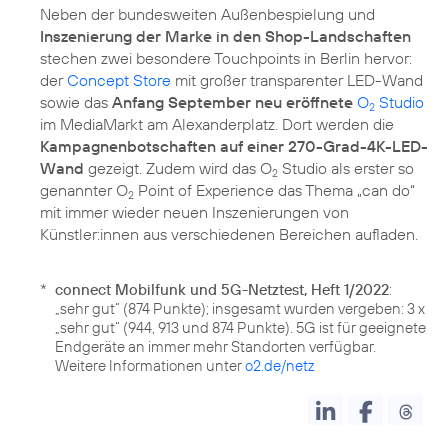
Neben der bundesweiten Außenbespielung und
Inszenierung der Marke in den Shop-Landschaften
stechen zwei besondere Touchpoints in Berlin hervor:
der
Concept Store
mit großer transparenter LED-Wand
sowie das
Anfang September neu eröffnete
O
Studio
2
im MediaMarkt am Alexanderplatz. Dort werden die
Kampagnenbotschaften auf einer 270-Grad-4K-LED-
Wand
gezeigt. Zudem wird das O
Studio als erster so
2
genannter O
Point of Experience das Thema „can do“
2
mit immer wieder neuen Inszenierungen von
Künstler:innen aus verschiedenen Bereichen aufladen.
*
connect Mobilfunk und 5G-Netztest, Heft 1/2022
:
„sehr gut“ (874 Punkte); insgesamt wurden vergeben: 3 x
„sehr gut“ (944, 913 und 874 Punkte). 5G ist für geeignete
Endgeräte an immer mehr Standorten verfügbar.
Weitere Informationen unter
o2.de/netz