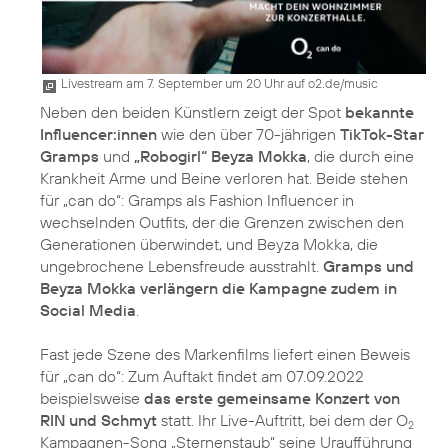
Livestream am 7. September um 20 Uhr auf o2.de/music
Neben den beiden Künstlern zeigt der Spot
bekannte
Influencer:innen
wie den über 70-jährigen
TikTok-Star
Gramps
und
„Robogirl“ Beyza Mokka
, die durch eine
Krankheit Arme und Beine verloren hat. Beide stehen
für „can do“: Gramps als Fashion Influencer in
wechselnden Outfits, der die Grenzen zwischen den
Generationen überwindet, und Beyza Mokka, die
ungebrochene Lebensfreude ausstrahlt.
Gramps und
Beyza Mokka verlängern die Kampagne zudem in
Social Media
.
Fast jede Szene des Markenfilms liefert einen Beweis
für „can do“: Zum Auftakt findet am 07.09.2022
beispielsweise
das erste gemeinsame Konzert von
RIN und Schmyt
statt. Ihr Live-Auftritt, bei dem der O
2
Kampagnen-Song „Sternenstaub“ seine Uraufführung