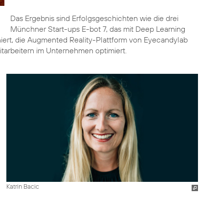
Das Ergebnis sind Erfolgsgeschichten wie die drei
Münchner Start-ups E-bot 7, das mit Deep Learning
ert, die Augmented Reality-Plattform von Eyecandylab
itarbeitern im Unternehmen optimiert.
Katrin Bacic