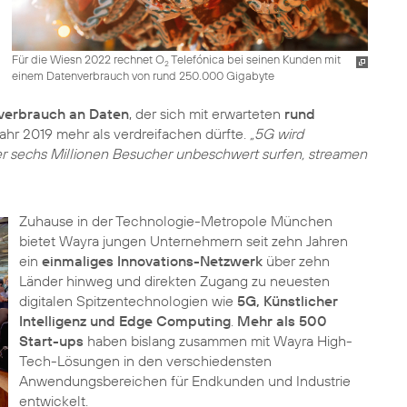
Für die Wiesn 2022 rechnet O
Telefónica bei seinen Kunden mit
2
einem Datenverbrauch von rund 250.000 Gigabyte
verbrauch an Daten
, der sich mit erwarteten
rund
ahr 2019 mehr als verdreifachen dürfte.
„5G wird
ber sechs Millionen Besucher unbeschwert surfen, streamen
Zuhause in der Technologie-Metropole München
bietet Wayra jungen Unternehmern seit zehn Jahren
ein
einmaliges Innovations-Netzwerk
über zehn
Länder hinweg und direkten Zugang zu neuesten
digitalen Spitzentechnologien wie
5G, Künstlicher
Intelligenz und Edge Computing
.
Mehr als 500
Start-ups
haben bislang zusammen mit Wayra High-
Tech-Lösungen in den verschiedensten
Anwendungsbereichen für Endkunden und Industrie
entwickelt.