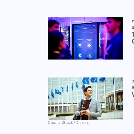
1
Q
0
R
Credits: iStock / Drazen_