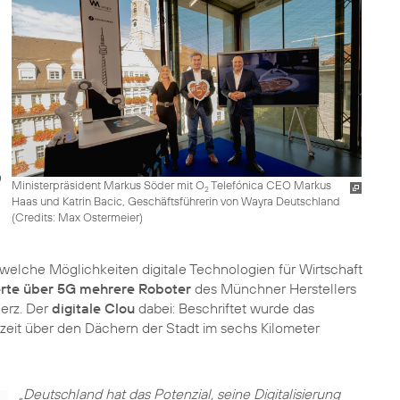
Ministerpräsident Markus Söder mit O
Telefónica CEO Markus
2
Haas und Katrin Bacic, Geschäftsführerin von Wayra Deutschland
(
Credits: Max Ostermeier
)
 welche Möglichkeiten digitale Technologien für Wirtschaft
ierte über 5G mehrere Roboter
des Münchner Herstellers
erz. Der
digitale Clou
dabei: Beschriftet wurde das
eit über den Dächern der Stadt im sechs Kilometer
„Deutschland hat das Potenzial, seine Digitalisierung