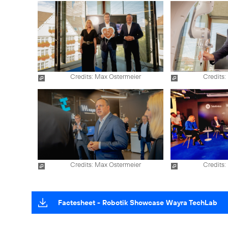
Credits: Max Ostermeier
Credits:
Credits: Max Ostermeier
Credits:
Factesheet - Robotik Showcase Wayra TechLab