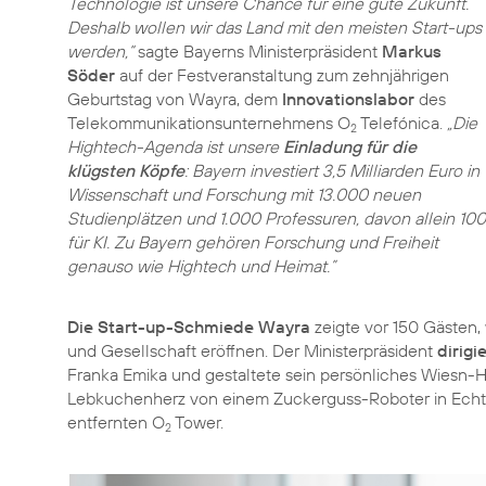
Technologie ist unsere Chance für eine gute Zukunft.
Deshalb wollen wir das Land mit den meisten Start-ups
werden,“
sagte Bayerns Ministerpräsident
Markus
Söder
auf der Festveranstaltung zum zehnjährigen
Geburtstag von Wayra, dem
Innovationslabor
des
Telekommunikationsunternehmens O
Telefónica.
„Die
2
Hightech-Agenda ist unsere
Einladung für die
klügsten Köpfe
: Bayern investiert 3,5 Milliarden Euro in
Wissenschaft und Forschung mit 13.000 neuen
Studienplätzen und 1.000 Professuren, davon allein 100
für KI. Zu Bayern gehören Forschung und Freiheit
genauso wie Hightech und Heimat.”
Die Start-up-Schmiede Wayra
zeigte vor 150 Gästen,
und Gesellschaft eröffnen. Der Ministerpräsident
dirig
Franka Emika und gestaltete sein persönliches Wiesn-H
Lebkuchenherz von einem Zuckerguss-Roboter in Echtz
entfernten O
Tower.
2