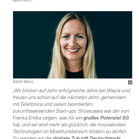
Katrin Bacic
„Wir blicken auf zehn erfolgreiche Jahre bei Wayra und
freuen uns schon auf die nächsten zehn, gemeinsam
mit Telefónica und vielen talentierten,
zukunftsweisenden Start-ups. Showcases wie der von
Franka Emika zeigen, was für ein
großes Potenzial 5G
hat, und wir sind mehr als glücklich, die innovativsten
Technologien im Mobilfunkbereich fördern zu dürfen.
So werden wir die
digitale Zukunft Deutschlands