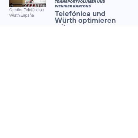
TRANSPORTVOLUMEN UND
WENIGER KARTONS
Credits: Telefónica /
Telefónica und
Würth España
Würth optimieren
mit
Quantencomputing
die Logistik
13. Juli 2026
QUANTUM SAFE NETWORKS FORUM
Telekommunikationsnet
werden fit für die Ära d
Quantencomputing
04. März 2026
REPRÄSENTATIVE