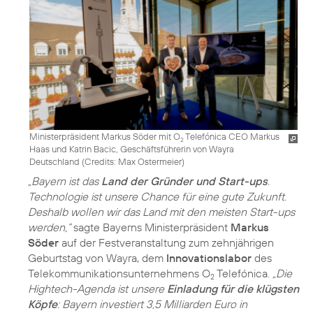
Ministerpräsident Markus Söder mit O
Telefónica CEO Markus
2
Haas und Katrin Bacic, Geschäftsführerin von Wayra
Deutschland (
Credits: Max Ostermeier
)
„Bayern ist das
Land der Gründer und Start-ups
.
Technologie ist unsere Chance für eine gute Zukunft.
Deshalb wollen wir das Land mit den meisten Start-ups
werden,“
sagte Bayerns Ministerpräsident
Markus
Söder
auf der Festveranstaltung zum zehnjährigen
Geburtstag von Wayra, dem
Innovationslabor
des
Telekommunikationsunternehmens O
Telefónica.
„Die
2
Hightech-Agenda ist unsere
Einladung für die klügsten
Köpfe
: Bayern investiert 3,5 Milliarden Euro in