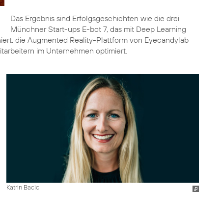
Das Ergebnis sind Erfolgsgeschichten wie die drei
Münchner Start-ups E-bot 7, das mit Deep Learning
ert, die Augmented Reality-Plattform von Eyecandylab
itarbeitern im Unternehmen optimiert.
Katrin Bacic