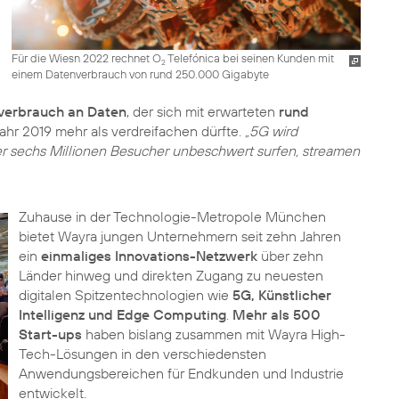
Für die Wiesn 2022 rechnet O
Telefónica bei seinen Kunden mit
2
einem Datenverbrauch von rund 250.000 Gigabyte
verbrauch an Daten
, der sich mit erwarteten
rund
ahr 2019 mehr als verdreifachen dürfte.
„5G wird
ber sechs Millionen Besucher unbeschwert surfen, streamen
Zuhause in der Technologie-Metropole München
bietet Wayra jungen Unternehmern seit zehn Jahren
ein
einmaliges Innovations-Netzwerk
über zehn
Länder hinweg und direkten Zugang zu neuesten
digitalen Spitzentechnologien wie
5G, Künstlicher
Intelligenz und Edge Computing
.
Mehr als 500
Start-ups
haben bislang zusammen mit Wayra High-
Tech-Lösungen in den verschiedensten
Anwendungsbereichen für Endkunden und Industrie
entwickelt.