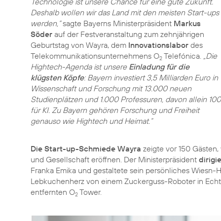
Technologie ist unsere Chance für eine gute Zukunft.
Deshalb wollen wir das Land mit den meisten Start-ups
werden,“
sagte Bayerns Ministerpräsident
Markus
Söder
auf der Festveranstaltung zum zehnjährigen
Geburtstag von Wayra, dem
Innovationslabor
des
Telekommunikationsunternehmens O
Telefónica.
„Die
2
Hightech-Agenda ist unsere
Einladung für die
klügsten Köpfe
: Bayern investiert 3,5 Milliarden Euro in
Wissenschaft und Forschung mit 13.000 neuen
Studienplätzen und 1.000 Professuren, davon allein 100
für KI. Zu Bayern gehören Forschung und Freiheit
genauso wie Hightech und Heimat.”
Die Start-up-Schmiede Wayra
zeigte vor 150 Gästen,
und Gesellschaft eröffnen. Der Ministerpräsident
dirig
Franka Emika und gestaltete sein persönliches Wiesn-H
Lebkuchenherz von einem Zuckerguss-Roboter in Echtz
entfernten O
Tower.
2