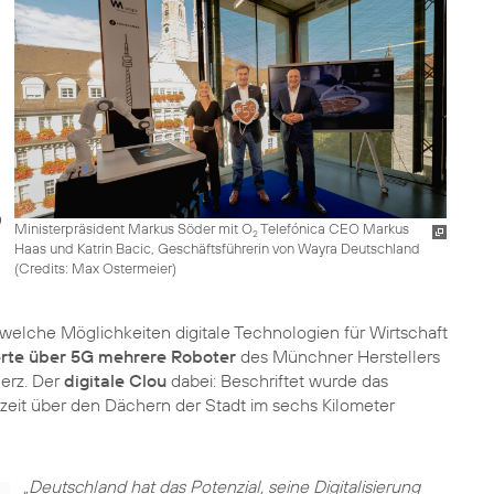
Ministerpräsident Markus Söder mit O
Telefónica CEO Markus
2
Haas und Katrin Bacic, Geschäftsführerin von Wayra Deutschland
(
Credits: Max Ostermeier
)
 welche Möglichkeiten digitale Technologien für Wirtschaft
ierte über 5G mehrere Roboter
des Münchner Herstellers
erz. Der
digitale Clou
dabei: Beschriftet wurde das
eit über den Dächern der Stadt im sechs Kilometer
„Deutschland hat das Potenzial, seine Digitalisierung