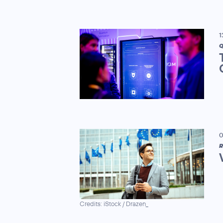
1
Q
0
R
Credits: iStock / Drazen_