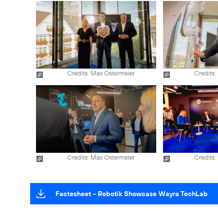
Credits: Max Ostermeier
Credits:
Credits: Max Ostermeier
Credits:
Factesheet - Robotik Showcase Wayra TechLab