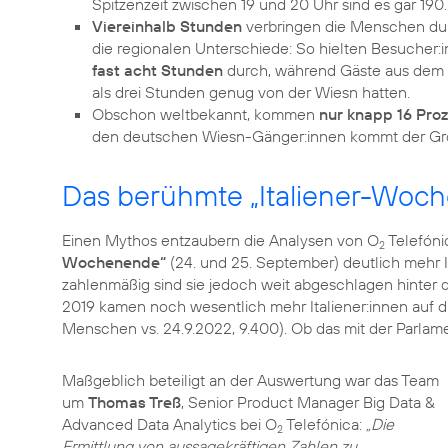
Viereinhalb Stunden
verbringen die Menschen dur
die regionalen Unterschiede: So hielten Besucher:i
fast acht Stunden
durch, während Gäste aus dem L
als drei Stunden genug von der Wiesn hatten.
Obschon weltbekannt, kommen
nur knapp 16 Pro
Das berühmte „Italiener-Woc
Einen Mythos entzaubern die Analysen von O
Telefón
2
Wochenende“
(24. und 25. September) deutlich mehr 
zahlenmäßig sind sie jedoch weit abgeschlagen hinter
2019 kamen noch wesentlich mehr Italiener:innen auf di
Menschen vs. 24.9.2022, 9.400). Ob das mit der Parlament
Maßgeblich beteiligt an der Auswertung war das Team
um
Thomas Treß
, Senior Product Manager Big Data &
Advanced Data Analytics bei O
Telefónica:
„Die
2
Ermittlung von aussagekräftigen Zahlen zu