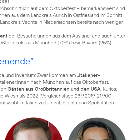
chschnittlich auf dem Oktoberfest – bemerkenswert sind
nnen aus dem Landkreis Aurich in Ostfriesland im Schnitt
andkreis Vechta in Niedersachsen bereits nach weniger
zent
der Besucher:innen aus dem Ausland, und auch unter
henende“
ica und Invenium: Zwar kommen am
„Italiener-
Italiener:innen nach München auf das Oktoberfest,
 den
Gästen aus Großbritannien und den USA
. Kurios:
e Wiesn als 2022 (Vergleichstage 28.9.2019, 21.900
swahl in Italien zu tun hat, bleibt reine Spekulation.