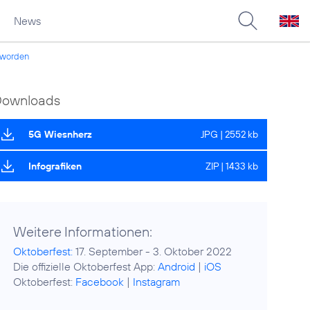
News
geworden
Downloads
5G Wiesnherz
JPG | 2552 kb
Infografiken
ZIP | 1433 kb
Weitere Informationen:
Oktoberfest:
17. September - 3. Oktober 2022
Die offizielle Oktoberfest App:
Android
|
iOS
Oktoberfest:
Facebook
|
Instagram