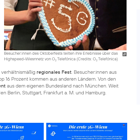
Besucher:innen des Oktoberfests teilten ihre Erlebnisse über das
Highspeed-Wiesnnetz von O
Telefónica (
Credits: O
Telefónica
)
2
2
in verhältnismäßig
regionales Fest
. Besucher:innen aus
pp 16 Prozent kommen aus anderen Ländern. Von den
ent
aus dem eigenen Bundesland nach München. Weit
 Berlin, Stuttgart, Frankfurt a. M. und Hamburg.