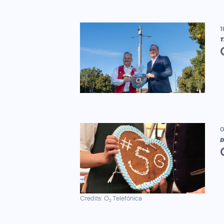
1
T
0
D
Credits: O
Telefónica
2