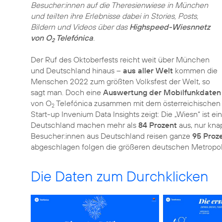
Besucher:innen auf die Theresienwiese in München
und teilten ihre Erlebnisse dabei in Stories, Posts,
Bildern und Videos über das
Highspeed-Wiesnnetz
von O
Telefónica
.
2
Der Ruf des Oktoberfests reicht weit über München
und Deutschland hinaus –
aus aller Welt
kommen die
Menschen 2022 zum größten Volksfest der Welt, so
sagt man. Doch eine
Auswertung der Mobilfunkdaten
von O
Telefónica zusammen mit dem österreichischen
2
Start-up Invenium Data Insights zeigt: Die „Wiesn“ ist e
Deutschland machen mehr als
84 Prozent
aus, nur kna
Besucher:innen aus Deutschland reisen ganze
95 Proz
abgeschlagen folgen die größeren deutschen Metropolen
Die Daten zum Durchklicken