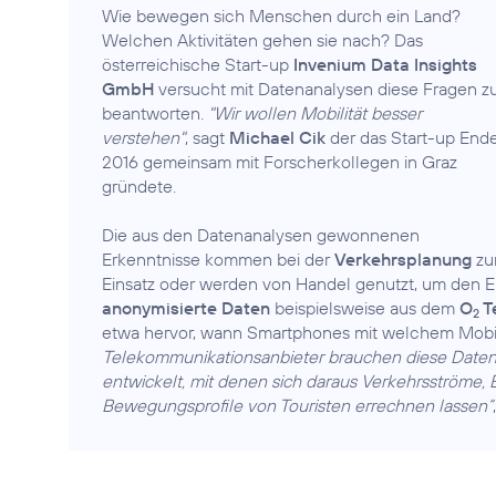
Wie bewegen sich Menschen durch ein Land?
Welchen Aktivitäten gehen sie nach? Das
österreichische Start-up
Invenium Data Insights
GmbH
versucht mit Datenanalysen diese Fragen z
beantworten.
"Wir wollen Mobilität besser
verstehen"
, sagt
Michael Cik
der das Start-up End
2016 gemeinsam mit Forscherkollegen in Graz
gründete.
Die aus den Datenanalysen gewonnenen
Erkenntnisse kommen bei der
Verkehrsplanung
zu
Einsatz oder werden von Handel genutzt, um den 
anonymisierte Daten
beispielsweise aus dem
O
T
2
etwa hervor, wann Smartphones mit welchem Mob
Telekommunikationsanbieter brauchen diese Daten,
entwickelt, mit denen sich daraus Verkehrsströme,
Bewegungsprofile von Touristen errechnen lassen“