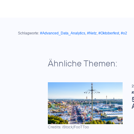
Schlagworte:
#Advanced_Data_Analytics
,
#Netz
,
#Oktoberfest
,
#o2
Ähnliche Themen:
2
K
Credits: iStock/FooTToo