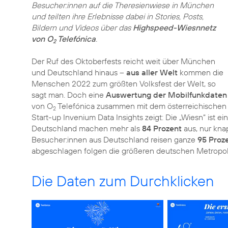
Besucher:innen auf die Theresienwiese in München
und teilten ihre Erlebnisse dabei in Stories, Posts,
Bildern und Videos über das
Highspeed-Wiesnnetz
von O
Telefónica
.
2
Der Ruf des Oktoberfests reicht weit über München
und Deutschland hinaus –
aus aller Welt
kommen die
Menschen 2022 zum größten Volksfest der Welt, so
sagt man. Doch eine
Auswertung der Mobilfunkdaten
von O
Telefónica zusammen mit dem österreichischen
2
Start-up Invenium Data Insights zeigt: Die „Wiesn“ ist e
Deutschland machen mehr als
84 Prozent
aus, nur kna
Besucher:innen aus Deutschland reisen ganze
95 Proz
abgeschlagen folgen die größeren deutschen Metropolen
Die Daten zum Durchklicken