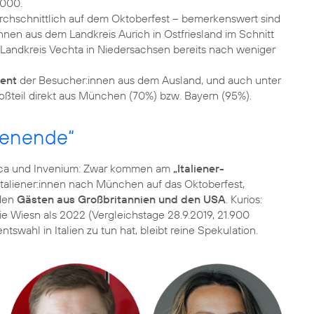
chschnittlich auf dem Oktoberfest – bemerkenswert sind
nnen aus dem Landkreis Aurich in Ostfriesland im Schnitt
andkreis Vechta in Niedersachsen bereits nach weniger
zent
der Besucher:innen aus dem Ausland, und auch unter
henende“
ica und Invenium: Zwar kommen am
„Italiener-
Italiener:innen nach München auf das Oktoberfest,
 den
Gästen aus Großbritannien und den USA
. Kurios:
e Wiesn als 2022 (Vergleichstage 28.9.2019, 21.900
swahl in Italien zu tun hat, bleibt reine Spekulation.