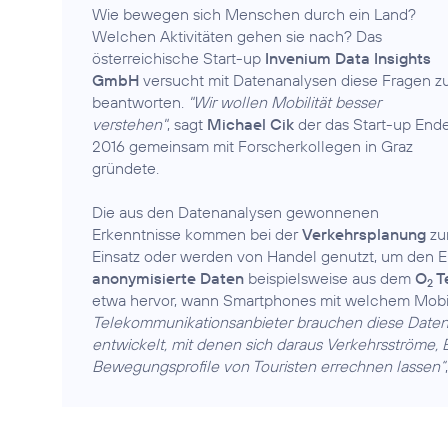
Wie bewegen sich Menschen durch ein Land?
Welchen Aktivitäten gehen sie nach? Das
österreichische Start-up
Invenium Data Insights
GmbH
versucht mit Datenanalysen diese Fragen z
beantworten.
"Wir wollen Mobilität besser
verstehen"
, sagt
Michael Cik
der das Start-up End
2016 gemeinsam mit Forscherkollegen in Graz
gründete.
Die aus den Datenanalysen gewonnenen
Erkenntnisse kommen bei der
Verkehrsplanung
zu
Einsatz oder werden von Handel genutzt, um den 
anonymisierte Daten
beispielsweise aus dem
O
T
2
etwa hervor, wann Smartphones mit welchem Mob
Telekommunikationsanbieter brauchen diese Daten,
entwickelt, mit denen sich daraus Verkehrsströme,
Bewegungsprofile von Touristen errechnen lassen“