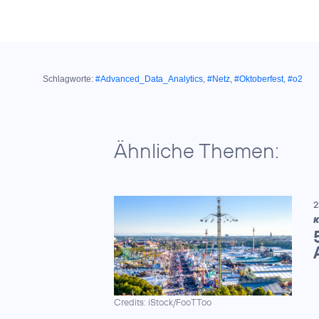
Schlagworte:
#Advanced_Data_Analytics
,
#Netz
,
#Oktoberfest
,
#o2
Ähnliche Themen:
2
K
Credits: iStock/FooTToo