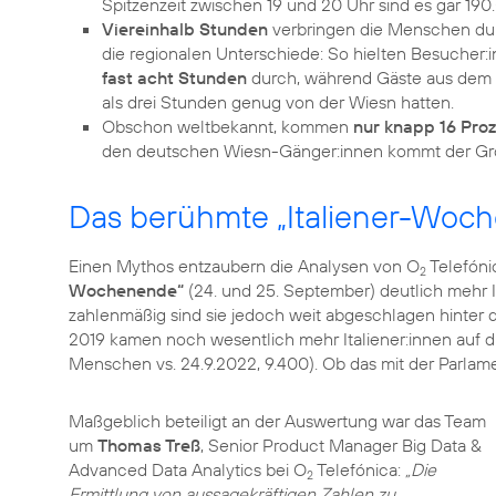
Viereinhalb Stunden
verbringen die Menschen dur
die regionalen Unterschiede: So hielten Besucher:i
fast acht Stunden
durch, während Gäste aus dem L
als drei Stunden genug von der Wiesn hatten.
Obschon weltbekannt, kommen
nur knapp 16 Pro
Das berühmte „Italiener-Woc
Einen Mythos entzaubern die Analysen von O
Telefón
2
Wochenende“
(24. und 25. September) deutlich mehr 
zahlenmäßig sind sie jedoch weit abgeschlagen hinter
2019 kamen noch wesentlich mehr Italiener:innen auf di
Menschen vs. 24.9.2022, 9.400). Ob das mit der Parlament
Maßgeblich beteiligt an der Auswertung war das Team
um
Thomas Treß
, Senior Product Manager Big Data &
Advanced Data Analytics bei O
Telefónica:
„Die
2
Ermittlung von aussagekräftigen Zahlen zu