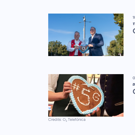
1
T
0
D
Credits: O
Telefónica
2