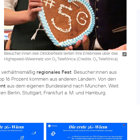
Besucher:innen des Oktoberfests teilten ihre Erlebnisse über das
Highspeed-Wiesnnetz von O
Telefónica (
Credits: O
Telefónica
)
2
2
in verhältnismäßig
regionales Fest
. Besucher:innen aus
pp 16 Prozent kommen aus anderen Ländern. Von den
ent
aus dem eigenen Bundesland nach München. Weit
 Berlin, Stuttgart, Frankfurt a. M. und Hamburg.