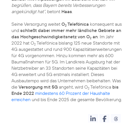
begrüßen, dass Bayern bereits Verbesserungen
angekündigt hat“
, betont
Haas
.
Seine Versorgung weitet
O
Telefónica
konsequent aus
2
und
schließt dabei immer mehr ländliche Gebiete an
das Hochgeschwindigkeitsnetz von O
an
. Im Jahr
2
2022 hat O
Telefónica bislang 125 neue Standorte mit
2
4G ausgestattet und rund 900 Kapazitätserweiterungen
für 4G vorgenommen. Hinzu kommen mehr als 600
Baumaßnahmen für 5G. Im Landkreis Augsburg hat der
Netzbetreiber an 33 Standorten seine Kapazitäten bei
4G erweitert und 5G erstmals installiert. Dieses
Ausbautempo wird das Unternehmen beibehalten. Was
die
Versorgung mit 5G
angeht, wird O
Telefónica
bis
2
Ende 2022
mindestens 60 Prozent der Haushalte
erreichen
und bis Ende 2025 die gesamte Bevölkerung.