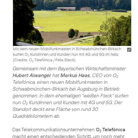
Mit dem neuen Mobilfunkmasten in Schwabmünchen-Birkach
surfen O
Kundinnen und Kunden nun mit 4G und 5G im Netz.
2
(
Credits: O
Telefónica / Felix Steck
)
2
Gemeinsam mit dem Bayerischen Wirtschaftsminister
Hubert Aiwanger
hat
Markus Haas
, CEO von O
2
Telefónica, einen neuen Mobilfunkmasten in
Schwabmünchen-Birkach bei Augsburg in Betrieb
genommen. In dem ehemaligen “weißen Fleck” surfen
nun O
Kundinnen und Kunden mit 4G und 5G. Der
2
Standort deckt eine Fläche von rund 30
Quadratkilometern ab.
Das Telekommunikationsunternehmen
O
Telefónica
2
macht einen entscheidenden Schritt, um noch mehr