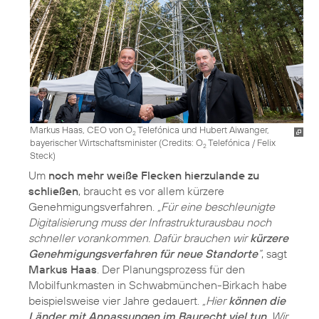
Markus Haas, CEO von O
Telefónica und Hubert Aiwanger,
2
bayerischer Wirtschaftsminister (
Credits: O
Telefónica / Felix
2
Steck
)
Um
noch mehr weiße Flecken hierzulande zu
schließen
, braucht es vor allem kürzere
Genehmigungsverfahren.
„Für eine beschleunigte
Digitalisierung muss der Infrastrukturausbau noch
schneller vorankommen. Dafür brauchen wir
kürzere
Genehmigungsverfahren für neue Standorte
“
, sagt
Markus Haas
. Der Planungsprozess für den
Mobilfunkmasten in Schwabmünchen-Birkach habe
beispielsweise vier Jahre gedauert.
„Hier
können die
Länder mit Anpassungen im Baurecht viel tun
. Wir