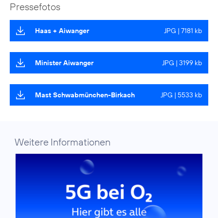
Pressefotos
Haas + Aiwanger
JPG | 7181 kb
Minister Aiwanger
JPG | 3199 kb
Mast Schwabmünchen-Birkach
JPG | 5533 kb
Weitere Informationen