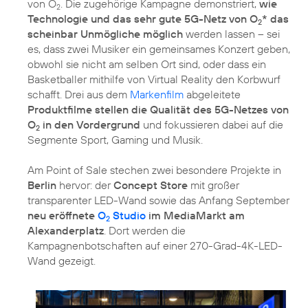
von O
. Die zugehörige Kampagne demonstriert,
wie
2
Technologie und das sehr gute 5G-Netz von O
* das
2
scheinbar Unmögliche möglich
werden lassen – sei
es, dass zwei Musiker ein gemeinsames Konzert geben,
obwohl sie nicht am selben Ort sind, oder dass ein
Basketballer mithilfe von Virtual Reality den Korbwurf
schafft. Drei aus dem
Markenfilm
abgeleitete
Produktfilme stellen die Qualität des 5G-Netzes von
O
in den Vordergrund
und fokussieren dabei auf die
2
Segmente Sport, Gaming und Musik.
Am Point of Sale stechen zwei besondere Projekte in
Berlin
hervor: der
Concept Store
mit großer
transparenter LED-Wand sowie das Anfang September
neu eröffnete
O
Studio
im MediaMarkt am
2
Alexanderplatz
. Dort werden die
Kampagnenbotschaften auf einer 270-Grad-4K-LED-
Wand gezeigt.