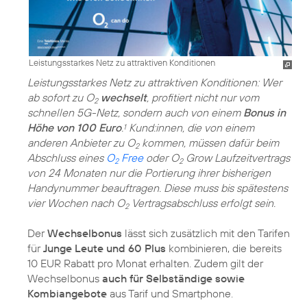
Leistungsstarkes Netz zu attraktiven Konditionen
Leistungsstarkes Netz zu attraktiven Konditionen: Wer
ab sofort zu O
wechselt
, profitiert nicht nur vom
2
schnellen 5G-Netz, sondern auch von einem
Bonus in
Höhe von 100 Euro
.
Kund:innen, die von einem
1
anderen Anbieter zu O
kommen, müssen dafür beim
2
Abschluss eines
O
Free
oder O
Grow Laufzeitvertrags
2
2
von 24 Monaten nur die Portierung ihrer bisherigen
Handynummer beauftragen. Diese muss bis spätestens
vier Wochen nach O
Vertragsabschluss erfolgt sein.
2
Der
Wechselbonus
lässt sich zusätzlich mit den Tarifen
für
Junge Leute und 60 Plus
kombinieren, die bereits
10 EUR Rabatt pro Monat erhalten. Zudem gilt der
Wechselbonus
auch für Selbständige sowie
Kombiangebote
aus Tarif und Smartphone.