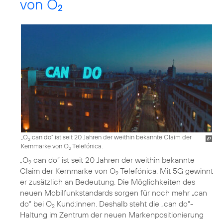
von O
2
„O
can do“ ist seit 20 Jahren der weithin bekannte Claim der
2
Kernmarke von O
Telefónica.
2
„O
can do“ ist seit 20 Jahren der weithin bekannte
2
Claim der Kernmarke von O
Telefónica. Mit 5G gewinnt
2
er zusätzlich an Bedeutung. Die Möglichkeiten des
neuen Mobilfunkstandards sorgen für noch mehr „can
do“ bei O
Kund:innen. Deshalb steht die „can do“-
2
Haltung im Zentrum der neuen Markenpositionierung