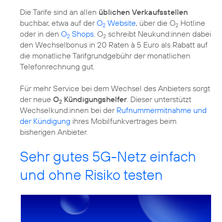
Die Tarife sind an allen
üblichen Verkaufsstellen
buchbar, etwa auf der
O
Website
, über die O
Hotline
2
2
oder in den
O
Shops
. O
schreibt Neukund:innen dabei
2
2
den Wechselbonus in 20 Raten à 5 Euro als Rabatt auf
die monatliche Tarifgrundgebühr der monatlichen
Telefonrechnung gut.
Für mehr Service bei dem Wechsel des Anbieters sorgt
der neue
O
Kündigungshelfer
. Dieser unterstützt
2
Wechselkund:innen bei der
Rufnummermitnahme und
der Kündigung
ihres Mobilfunkvertrages beim
bisherigen Anbieter.
Sehr gutes 5G-Netz einfach
und ohne Risiko testen