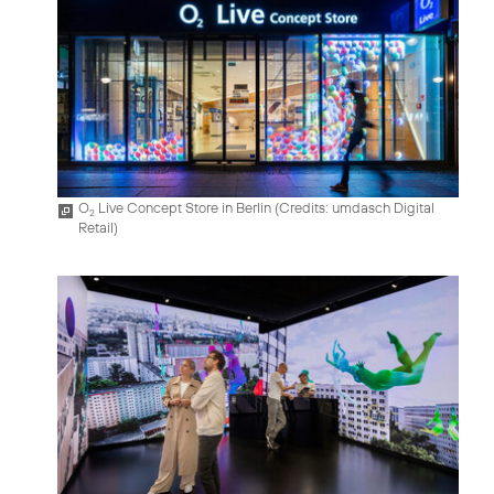
O
Live Concept Store in Berlin (
Credits: umdasch Digital
2
Retail
)