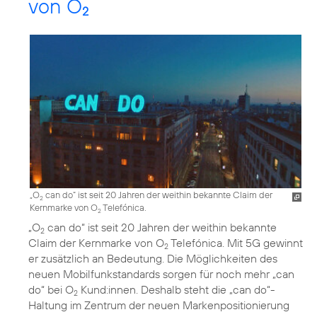
von O
2
„O
can do“ ist seit 20 Jahren der weithin bekannte Claim der
2
Kernmarke von O
Telefónica.
2
„O
can do“ ist seit 20 Jahren der weithin bekannte
2
Claim der Kernmarke von O
Telefónica. Mit 5G gewinnt
2
er zusätzlich an Bedeutung. Die Möglichkeiten des
neuen Mobilfunkstandards sorgen für noch mehr „can
do“ bei O
Kund:innen. Deshalb steht die „can do“-
2
Haltung im Zentrum der neuen Markenpositionierung