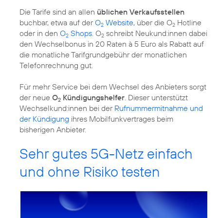
Die Tarife sind an allen
üblichen Verkaufsstellen
buchbar, etwa auf der
O
Website
, über die O
Hotline
2
2
oder in den
O
Shops
. O
schreibt Neukund:innen dabei
2
2
den Wechselbonus in 20 Raten à 5 Euro als Rabatt auf
die monatliche Tarifgrundgebühr der monatlichen
Telefonrechnung gut.
Für mehr Service bei dem Wechsel des Anbieters sorgt
der neue
O
Kündigungshelfer
. Dieser unterstützt
2
Wechselkund:innen bei der
Rufnummermitnahme und
der Kündigung
ihres Mobilfunkvertrages beim
bisherigen Anbieter.
Sehr gutes 5G-Netz einfach
und ohne Risiko testen