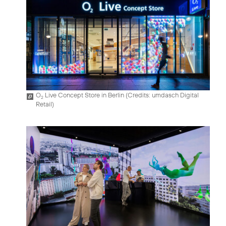
O
Live Concept Store in Berlin (
Credits: umdasch Digital
2
Retail
)