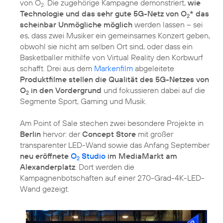
von O
. Die zugehörige Kampagne demonstriert,
wie
2
Technologie und das sehr gute 5G-Netz von O
* das
2
scheinbar Unmögliche möglich
werden lassen – sei
es, dass zwei Musiker ein gemeinsames Konzert geben,
obwohl sie nicht am selben Ort sind, oder dass ein
Basketballer mithilfe von Virtual Reality den Korbwurf
schafft. Drei aus dem
Markenfilm
abgeleitete
Produktfilme stellen die Qualität des 5G-Netzes von
O
in den Vordergrund
und fokussieren dabei auf die
2
Segmente Sport, Gaming und Musik.
Am Point of Sale stechen zwei besondere Projekte in
Berlin
hervor: der
Concept Store
mit großer
transparenter LED-Wand sowie das Anfang September
neu eröffnete
O
Studio
im MediaMarkt am
2
Alexanderplatz
. Dort werden die
Kampagnenbotschaften auf einer 270-Grad-4K-LED-
Wand gezeigt.