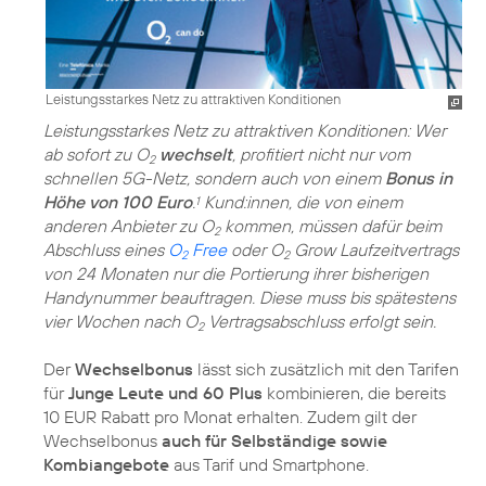
Leistungsstarkes Netz zu attraktiven Konditionen
Leistungsstarkes Netz zu attraktiven Konditionen: Wer
ab sofort zu O
wechselt
, profitiert nicht nur vom
2
schnellen 5G-Netz, sondern auch von einem
Bonus in
Höhe von 100 Euro
.
Kund:innen, die von einem
1
anderen Anbieter zu O
kommen, müssen dafür beim
2
Abschluss eines
O
Free
oder O
Grow Laufzeitvertrags
2
2
von 24 Monaten nur die Portierung ihrer bisherigen
Handynummer beauftragen. Diese muss bis spätestens
vier Wochen nach O
Vertragsabschluss erfolgt sein.
2
Der
Wechselbonus
lässt sich zusätzlich mit den Tarifen
für
Junge Leute und 60 Plus
kombinieren, die bereits
10 EUR Rabatt pro Monat erhalten. Zudem gilt der
Wechselbonus
auch für Selbständige sowie
Kombiangebote
aus Tarif und Smartphone.