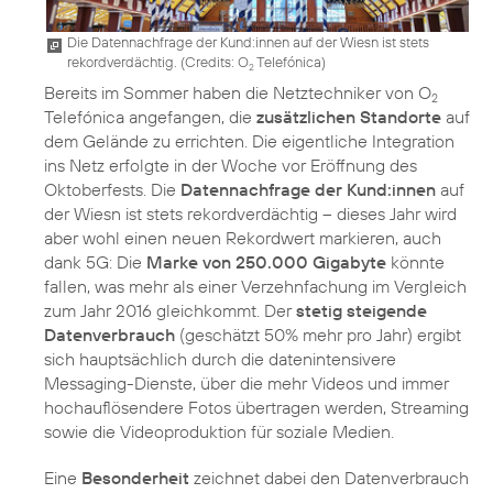
Die Datennachfrage der Kund:innen auf der Wiesn ist stets
rekordverdächtig. (
Credits: O
Telefónica
)
2
Bereits im Sommer haben die Netztechniker von O
2
Telefónica angefangen, die
zusätzlichen Standorte
auf
dem Gelände zu errichten. Die eigentliche Integration
ins Netz erfolgte in der Woche vor Eröffnung des
Oktoberfests. Die
Datennachfrage der Kund:innen
auf
der Wiesn ist stets rekordverdächtig – dieses Jahr wird
aber wohl einen neuen Rekordwert markieren, auch
dank 5G: Die
Marke von 250.000 Gigabyte
könnte
fallen, was mehr als einer Verzehnfachung im Vergleich
zum Jahr 2016 gleichkommt. Der
stetig steigende
Datenverbrauch
(geschätzt 50% mehr pro Jahr) ergibt
sich hauptsächlich durch die datenintensivere
Messaging-Dienste, über die mehr Videos und immer
hochauflösendere Fotos übertragen werden, Streaming
sowie die Videoproduktion für soziale Medien.
Eine
Besonderheit
zeichnet dabei den Datenverbrauch