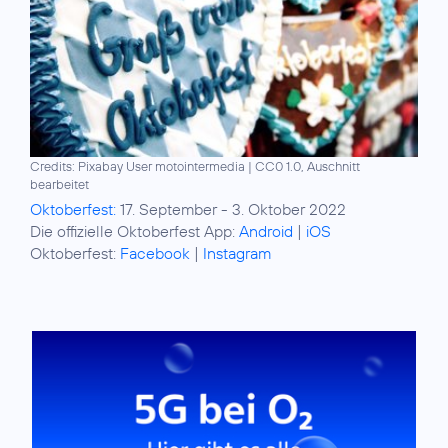
Credits: Pixabay User motointermedia
|
CC0 1.0, Auschnitt
bearbeitet
Oktoberfest:
17. September - 3. Oktober 2022
Die offizielle Oktoberfest App:
Android
|
iOS
Oktoberfest:
Facebook
|
Instagram