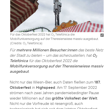
Für das Oktoberfest 2022 hat O
Telefónica die
2
Mobilfunkversorgung auf der Theresienwiese massiv ausgebaut.
(
Credits: O
Telefónica
)
2
Für
mehrere Millionen Besucher:innen
das beste Netz
der Stadt zu bieten – um das sicherzustellen, hat
O
2
Telefónica
für das Oktoberfest 2022 die
Mobilfunkversorgung auf der Theresienwiese massiv
ausgebaut
.
Nicht nur das Wiesn-Bier, auch Daten fließen zum
187.
Oktoberfest
in
Highspeed
. Am 17. September 2022
strömen nach zwei Jahren pandemiebedingter Pause
wieder Millionen auf das
größte Volksfest der Welt
.
Nicht nur die Vorfreude ist riesengroß, auch
technologisch hat sich seit dem letzten Oktoberfest