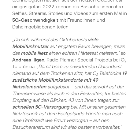
einiges getan: 2022 können die Besucher:innen ihre
Selfies, Streams, Stories und Videos zum ersten Mal in
5G-Geschwindigkeit
mit Freund:innen und
Daheimgebliebenen teilen.
„Da sich während des Oktoberfests
viele
Mobilfunknutzer
auf engstem Raum bewegen, muss
das
mobile Netz
einen echten Härtetest meistern,“
so
Andreas Illgen
, Radio Planner Special Projects bei O
2
Telefónica.
„Damit beim zu erwartenden Datendurst
niemand auf dem Trockenen sitzt, hat O
Telefónica
19
2
zusätzliche Mobilfunkstandorte mit 49
Netzelementen
aufgebaut – und das sowohl auf der
Theresienwiese als auch in den Festzelten, für besten
Empfang auf den Bänken. 43 von ihnen tragen zur
schnellen 5G-Versorgung
bei. Mit unserer gesamten
Netztechnik auf dem Festgelände könnte man auch
eine Großstadt wie Erfurt versorgen – auf den
Besucheransturm sind wir also bestens vorbereitet.“