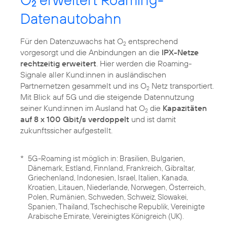
2
Datenautobahn
Für den Datenzuwachs hat O
entsprechend
2
vorgesorgt und die Anbindungen an die
IPX-Netze
rechtzeitig erweitert
. Hier werden die Roaming-
Signale aller Kund:innen in ausländischen
Partnernetzen gesammelt und ins O
Netz transportiert.
2
Mit Blick auf 5G und die steigende Datennutzung
seiner Kund:innen im Ausland hat O
die
Kapazitäten
2
auf 8 x 100 Gbit/s verdoppelt
und ist damit
zukunftssicher aufgestellt.
*
5G-Roaming ist möglich in: Brasilien, Bulgarien,
Dänemark, Estland, Finnland, Frankreich, Gibraltar,
Griechenland, Indonesien, Israel, Italien, Kanada,
Kroatien, Litauen, Niederlande, Norwegen, Österreich,
Polen, Rumänien, Schweden, Schweiz, Slowakei,
Spanien, Thailand, Tschechische Republik, Vereinigte
Arabische Emirate, Vereinigtes Königreich (UK).