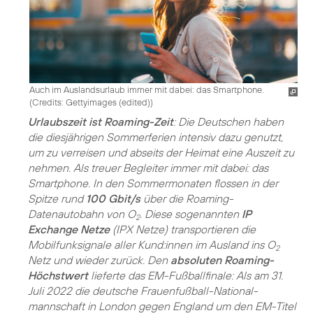
Auch im Auslandsurlaub immer mit dabei: das Smartphone.
(
Credits: Gettyimages (edited)
)
Urlaubszeit ist Roaming-Zeit
: Die Deutschen haben
die diesjährigen Sommerferien intensiv dazu genutzt,
um zu verreisen und abseits der Heimat eine Auszeit zu
nehmen. Als treuer Begleiter immer mit dabei: das
Smartphone. In den Sommermonaten flossen in der
Spitze rund
100 Gbit/s
über die Roaming-
Datenautobahn von O
. Diese sogenannten
IP
2
Exchange Netze
(IPX Netze) transportieren die
Mobilfunksignale aller Kund:innen im Ausland ins O
2
Netz und wieder zurück. Den
absoluten Roaming-
Höchstwert
lieferte das EM-Fußballfinale: Als am 31.
Juli 2022 die deutsche Frauenfußball-National­
mannschaft in London gegen England um den EM-Titel