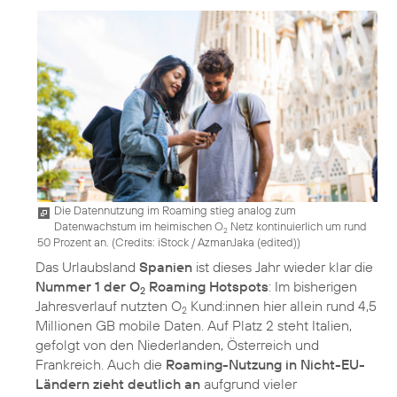
Die Datennutzung im Roaming stieg analog zum
Datenwachstum im heimischen O
Netz kontinuierlich um rund
2
50 Prozent an. (
Credits: iStock / AzmanJaka (edited)
)
Das Urlaubsland
Spanien
ist dieses Jahr wieder klar die
Nummer 1 der O
Roaming Hotspots
: Im bisherigen
2
Jahresverlauf nutzten O
Kund:innen hier allein rund 4,5
2
Millionen GB mobile Daten. Auf Platz 2 steht Italien,
gefolgt von den Niederlanden, Österreich und
Frankreich. Auch die
Roaming-Nutzung in Nicht-EU-
Ländern zieht deutlich an
aufgrund vieler