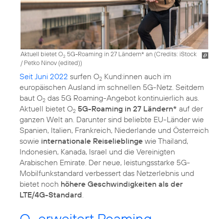
Aktuell bietet O
5G-Roaming in 27 Ländern* an (
Credits: iStock
2
/ Petko Ninov (edited)
)
Seit Juni 2022
surfen O
Kund:innen auch im
2
europäischen Ausland im schnellen 5G-Netz. Seitdem
baut O
das 5G Roaming-Angebot kontinuierlich aus.
2
Aktuell bietet O
5G-Roaming in 27 Ländern*
auf der
2
ganzen Welt an. Darunter sind beliebte EU-Länder wie
Spanien, Italien, Frankreich, Niederlande und Österreich
sowie
internationale Reiselieblinge
wie Thailand,
Indonesien, Kanada, Israel und die Vereinigten
Arabischen Emirate. Der neue, leistungsstarke 5G-
Mobilfunkstandard verbessert das Netzerlebnis und
bietet noch
höhere Geschwindigkeiten als der
LTE/4G-Standard
.
O
erweitert Roaming-