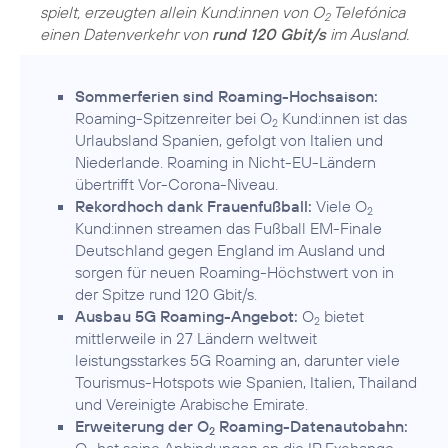
spielt, erzeugten allein Kund:innen von O
Telefónica
2
einen Datenverkehr von
rund 120 Gbit/s
im Ausland.
Sommerferien sind Roaming-Hochsaison:
Roaming-Spitzenreiter bei O
Kund:innen ist das
2
Urlaubsland Spanien, gefolgt von Italien und
Niederlande. Roaming in Nicht-EU-Ländern
übertrifft Vor-Corona-Niveau.
Rekordhoch dank Frauenfußball:
Viele O
2
Kund:innen streamen das Fußball EM-Finale
Deutschland gegen England im Ausland und
sorgen für neuen Roaming-Höchstwert von in
der Spitze rund 120 Gbit/s.
Ausbau 5G Roaming-Angebot:
O
bietet
2
mittlerweile in 27 Ländern weltweit
leistungsstarkes 5G Roaming an, darunter viele
Tourismus-Hotspots wie Spanien, Italien, Thailand
und Vereinigte Arabische Emirate.
Erweiterung der O
Roaming-Datenautobahn:
2
O
hat seine Anbindungen an die IP Exchange