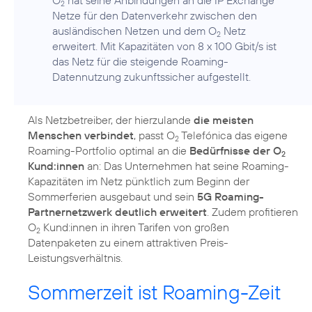
2
Netze für den Datenverkehr zwischen den
ausländischen Netzen und dem O
Netz
2
erweitert. Mit Kapazitäten von 8 x 100 Gbit/s ist
das Netz für die steigende Roaming-
Datennutzung zukunftssicher aufgestellt.
Als Netzbetreiber, der hierzulande
die meisten
Menschen verbindet
, passt O
Telefónica das eigene
2
Roaming-Portfolio optimal an die
Bedürfnisse der O
2
Kund:innen
an: Das Unternehmen hat seine Roaming-
Kapazitäten im Netz pünktlich zum Beginn der
Sommerferien ausgebaut und sein
5G Roaming-
Partnernetzwerk deutlich erweitert
. Zudem profitieren
O
Kund:innen in ihren Tarifen von großen
2
Datenpaketen zu einem attraktiven Preis-
Leistungsverhältnis.
Sommerzeit ist Roaming-Zeit