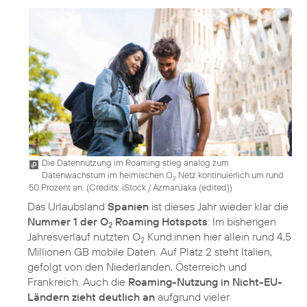
Die Datennutzung im Roaming stieg analog zum
Datenwachstum im heimischen O
Netz kontinuierlich um rund
2
50 Prozent an. (
Credits: iStock / AzmanJaka (edited)
)
Das Urlaubsland
Spanien
ist dieses Jahr wieder klar die
Nummer 1 der O
Roaming Hotspots
: Im bisherigen
2
Jahresverlauf nutzten O
Kund:innen hier allein rund 4,5
2
Millionen GB mobile Daten. Auf Platz 2 steht Italien,
gefolgt von den Niederlanden, Österreich und
Frankreich. Auch die
Roaming-Nutzung in Nicht-EU-
Ländern zieht deutlich an
aufgrund vieler