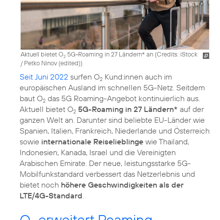
Aktuell bietet O
5G-Roaming in 27 Ländern* an (
Credits: iStock
2
/ Petko Ninov (edited)
)
Seit Juni 2022
surfen O
Kund:innen auch im
2
europäischen Ausland im schnellen 5G-Netz. Seitdem
baut O
das 5G Roaming-Angebot kontinuierlich aus.
2
Aktuell bietet O
5G-Roaming in 27 Ländern*
auf der
2
ganzen Welt an. Darunter sind beliebte EU-Länder wie
Spanien, Italien, Frankreich, Niederlande und Österreich
sowie
internationale Reiselieblinge
wie Thailand,
Indonesien, Kanada, Israel und die Vereinigten
Arabischen Emirate. Der neue, leistungsstarke 5G-
Mobilfunkstandard verbessert das Netzerlebnis und
bietet noch
höhere Geschwindigkeiten als der
LTE/4G-Standard
.
O
erweitert Roaming-