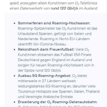
spielt, erzeugten allein Kund:innen von O
Telefónica
2
einen Datenverkehr von
rund 120 Gbit/s
im Ausland.
Sommerferien sind Roaming-Hochsaison:
Roaming-Spitzenreiter bei O
Kund:innen ist das
2
Urlaubsland Spanien, gefolgt von Italien und
Niederlande. Roaming in Nicht-EU-Ländern
übertrifft Vor-Corona-Niveau.
Rekordhoch dank Frauenfußball:
Viele O
2
Kund:innen streamen das Fußball EM-Finale
Deutschland gegen England im Ausland und
sorgen für neuen Roaming-Höchstwert von in
der Spitze rund 120 Gbit/s.
Ausbau 5G Roaming-Angebot:
O
bietet
2
mittlerweile in 27 Ländern weltweit
leistungsstarkes 5G Roaming an, darunter viele
Tourismus-Hotspots wie Spanien, Italien, Thailand
und Vereinigte Arabische Emirate.
Erweiterung der O
Roaming-Datenautobahn:
2
O
hat seine Anbindungen an die IP Exchange