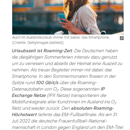
Auch im Auslandsurlaub immer mit dabei: das Smartphone.
(
Credits: Gettyimages (edited)
)
Urlaubszeit ist Roaming-Zeit
: Die Deutschen haben
die diesjährigen Sommerferien intensiv dazu genutzt,
um zu verreisen und abseits der Heimat eine Auszeit zu
nehmen. Als treuer Begleiter immer mit dabei: das
Smartphone. In den Sommermonaten flossen in der
Spitze rund
100 Gbit/s
über die Roaming-
Datenautobahn von O
. Diese sogenannten
IP
2
Exchange Netze
(IPX Netze) transportieren die
Mobilfunksignale aller Kund:innen im Ausland ins O
2
Netz und wieder zurück. Den
absoluten Roaming-
Höchstwert
lieferte das EM-Fußballfinale: Als am 31.
Juli 2022 die deutsche Frauenfußball-National­
mannschaft in London gegen England um den EM-Titel