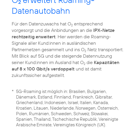
2
Datenautobahn
Für den Datenzuwachs hat O
entsprechend
2
vorgesorgt und die Anbindungen an die
IPX-Netze
rechtzeitig erweitert
. Hier werden die Roaming-
Signale aller Kund:innen in ausländischen
Partnernetzen gesammelt und ins O
Netz transportiert.
2
Mit Blick auf 5G und die steigende Datennutzung
seiner Kund:innen im Ausland hat O
die
Kapazitäten
2
auf 8 x 100 Gbit/s verdoppelt
und ist damit
zukunftssicher aufgestellt.
*
5G-Roaming ist möglich in: Brasilien, Bulgarien,
Dänemark, Estland, Finnland, Frankreich, Gibraltar,
Griechenland, Indonesien, Israel, Italien, Kanada,
Kroatien, Litauen, Niederlande, Norwegen, Österreich,
Polen, Rumänien, Schweden, Schweiz, Slowakei,
Spanien, Thailand, Tschechische Republik, Vereinigte
Arabische Emirate, Vereinigtes Königreich (UK).