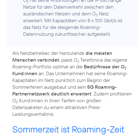
2
Netze für den Datenverkehr zwischen den
ausländischen Netzen und dem O
Netz
2
erweitert. Mit Kapazitäten von 8 x 100 Gbit/s ist
das Netz für die steigende Roaming-
Datennutzung zukunftssicher aufgestellt.
Als Netzbetreiber, der hierzulande
die meisten
Menschen verbindet
, passt O
Telefónica das eigene
2
Roaming-Portfolio optimal an die
Bedürfnisse der O
2
Kund:innen
an: Das Unternehmen hat seine Roaming-
Kapazitäten im Netz pünktlich zum Beginn der
Sommerferien ausgebaut und sein
5G Roaming-
Partnernetzwerk deutlich erweitert
. Zudem profitieren
O
Kund:innen in ihren Tarifen von großen
2
Datenpaketen zu einem attraktiven Preis-
Leistungsverhältnis.
Sommerzeit ist Roaming-Zeit