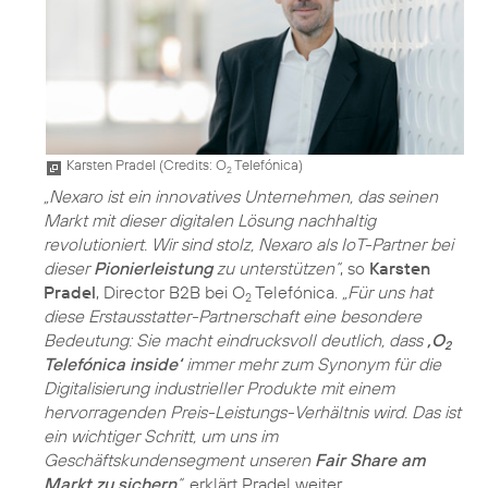
Karsten Pradel (
Credits: O
Telefónica
)
2
„Nexaro ist ein innovatives Unternehmen, das seinen
Markt mit dieser digitalen Lösung nachhaltig
revolutioniert. Wir sind stolz, Nexaro als IoT-Partner bei
dieser
Pionierleistung
zu unterstützen“
, so
Karsten
Pradel
, Director B2B bei O
Telefónica.
„Für uns hat
2
diese Erstausstatter-Partnerschaft eine besondere
Bedeutung: Sie macht eindrucksvoll deutlich, dass
‚O
2
Telefónica inside‘
immer mehr zum Synonym für die
Digitalisierung industrieller Produkte mit einem
hervorragenden Preis-Leistungs-Verhältnis wird. Das ist
ein wichtiger Schritt, um uns im
Geschäftskundensegment unseren
Fair Share am
Markt zu sichern
“
, erklärt Pradel weiter.