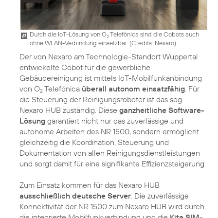
Durch die IoT-Lösung von O
Telefónica sind die Cobots auch
2
ohne WLAN-Verbindung einsetzbar. (
Credits: Nexaro
)
Der von Nexaro am Technologie-Standort Wuppertal
entwickelte Cobot für die gewerbliche
Gebäudereinigung ist mittels IoT-Mobilfunkanbindung
von O
Telefónica
überall autonom einsatzfähig
. Für
2
die Steuerung der Reinigungsroboter ist das sog.
Nexaro HUB zuständig. Diese
ganzheitliche Software-
Lösung
garantiert nicht nur das zuverlässige und
autonome Arbeiten des NR 1500, sondern ermöglicht
gleichzeitig die Koordination, Steuerung und
Dokumentation von allen Reinigungsdienstleistungen
und sorgt damit für eine signifikante Effizienzsteigerung.
Zum Einsatz kommen für das Nexaro HUB
ausschließlich deutsche Server
. Die zuverlässige
Konnektivität der NR 1500 zum Nexaro HUB wird durch
die integrierte Mobilfunkverbindung und die
Kite SIM-