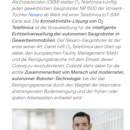
Als Erstausrüster (OEM) stattet O
Telefónica künftig
2
jeden gewerblichen Saugroboter NR 1500 der Vorwerk-
Tochter
Nexaro
ab Werk mit einer Telefónica IoT-SIM-
Karte aus. Die
Konnektivitäts-Lösung von O
2
Telefónica
ist die Voraussetzung für die
intelligente
Echtzeitverwaltung der autonomen Saugroboter in
Gewerbeimmobilien
. Der Nexaro-Saugroboter ist der
erste seiner Art. Damit hilft O
Telefónica dem Start-up
2
dabei, den europäischen Facility Management-Markt
und die Reinigungsbranche mit dem Einsatz dieser
Cobots zu revolutionieren. Cobotik steht dabei für die
echte
Zusammenarbeit von Mensch und modernster,
autonomer Roboter-Technologie
, bei der das
Reinigungspersonal durch den Wegfall der besonders
anstrengenden Bodenreinigung und der frühen oder
späten Arbeitszeiten entlastet wird.