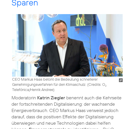
Sparen
CEO Markus Haas betont die Bedeutung schnellerer
Genehmigungsverfahren für den Klimaschutz. (
Credits: O
2
Telefónica/Henrik Andree
)
Moderatorin
Katrin Ziegler
benennt auch die Kehrseite
der fortschreitenden Digitalisierung: der wachsende
Energieverbrauch. CEO Markus Haas verweist jedoch
darauf, dass die positiven Effekte der Digitalisierung
überwiegen und neue Technologien dabei helfen