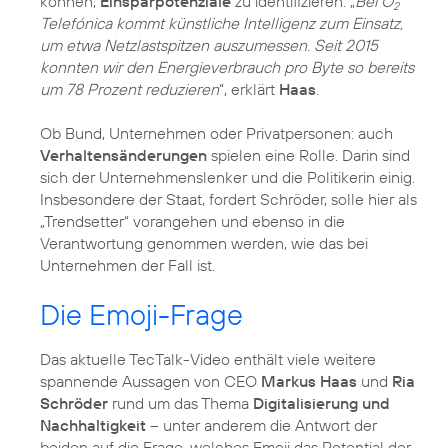
können,
Einsparpotenziale
zu identifizieren. „
Bei O
2
Telefónica kommt künstliche Intelligenz zum Einsatz,
um etwa Netzlastspitzen auszumessen. Seit 2015
konnten wir den Energieverbrauch pro Byte so bereits
um 78 Prozent reduzieren
“, erklärt
Haas
.
Ob Bund, Unternehmen oder Privatpersonen: auch
Verhaltensänderungen
spielen eine Rolle. Darin sind
sich der Unternehmenslenker und die Politikerin einig.
Insbesondere der Staat, fordert Schröder, solle hier als
„Trendsetter“ vorangehen und ebenso in die
Verantwortung genommen werden, wie das bei
Unternehmen der Fall ist.
Die Emoji-Frage
Das aktuelle TecTalk-Video enthält viele weitere
spannende Aussagen von CEO
Markus Haas
und
Ria
Schröder
rund um das Thema
Digitalisierung und
Nachhaltigkeit
– unter anderem die Antwort der
beiden auf die Frage, welches Emoji das Potential der