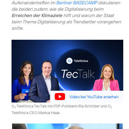
Aufeinandertreffen im
Berliner BASECAMP
diskutieren
die beiden zudem, wie die Digitalisierung beim
Erreichen der Klimaziele
hilft und warum der Staat
beim Thema Digitalisierung als Trendsetter vorangehen
sollte.
Video bei YouTube ansehen
O
Telefónica TecTalk mit FDP-Politikerin Ria Schröder und O
2
2
Telefónica CEO Markus Haas.