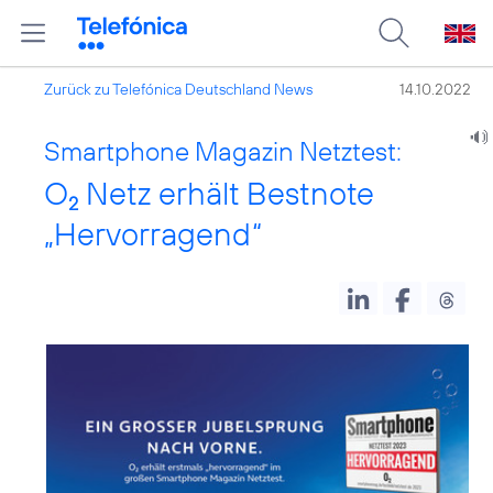
Zurück zu Telefónica Deutschland News
14.10.2022
Smartphone Magazin Netztest:
O
Netz erhält Bestnote
2
„Hervorragend“