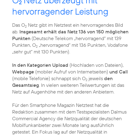
O
Netz überzeugt mit
2
hervorragender Leistung
Das O
Netz gibt im Netztest ein hervorragendes Bild
2
ab.
Insgesamt erhält das Netz 136 von 150 möglichen
Punkten
(Deutsche Telekom „hervorragend“ mit 139
Punkten, O
„hervorragend“ mit 136 Punkten, Vodafone
2
„sehr gut“ mit 130 Punkten).
In den Kategorien Upload
(Hochladen von Dateien),
Webpage
(mobiler Aufruf von Internetseiten)
und Call
(mobile Telefonie) schnappt sich O
jeweils
den
2
Gesamtsieg
. In vielen weiteren Teilwertungen ist das
Netz auf Augenhöhe mit den anderen Anbietern.
Für den Smartphone Magazin Netztest hat die
Redaktion zusammen mit dem Testspezialisten Dalmus
Commercial Agency die Netzqualität der deutschen
Mobilfunkanbieter zwei Monate lang ausführlich
getestet. Ein Fokus lag auf der Netzqualität in