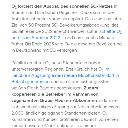
O
forciert den Ausbau des schnellen 5G-Netzes
in
2
Städten und ländlichen Regionen. Dabei kommt der
Anbieter schneller voran als geplant: Das ursprüngliche
Ziel von 50 Prozent 5G-Bevölkerungsabdeckung, das
bis Jahresende 2022 erreicht werden sollte,
schaffte O
2
bereits im Sommer 2022
– und damit sechs Monate
früher. Bis Ende 2025 wird O
die gesamte Bevölkerung
2
in Deutschland mit 5G versorgen.
Parallel errichtet O
neue Standorte in bisher
2
unterversorgten Regionen. Erst kürzlich hat O
im
2
Landkreis Augsburg einen neuen Mobilfunkstandort in
Betrieb genommen
und damit den bisher größten
weißen Fleck Bayerns geschlossen.
Zudem
kooperieren die Betreiber im Rahmen von
sogenannten Graue-Flecken-Abkommen
, indem sie
sich wechselseitigen Zugang zur Netztechnik an bis zu
2.000 ländlich gelegenen Standorten bieten. O
2
Kundinnen und Kunden profitieren dadurch von einem
immer besseren Mobilfunknetz – zu einem