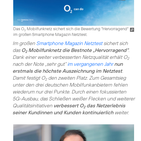
Das O
Mobilfunknetz sichert sich die Bewertung "Hervorragend"
2
im großen Smartphone Magazin Netztest.
Im großen
Smartphone Magazin Netztest
sichert sich
das
O
Mobilfunknetz die Bestnote „Hervorragend“
.
2
Dank einer weiter verbesserten Netzqualität erhält O
2
nach der Note „sehr gut“
im vergangenen Jahr
nun
erstmals die höchste Auszeichnung im Netztest
.
Damit festigt O
den zweiten Platz. Zum Gesamtsieg
2
unter den drei deutschen Mobilfunkanbietern fehlen
wiederum nur drei Punkte. Durch einen fokussierten
5G-Ausbau, das Schließen weißer Flecken und weiterer
Qualitätsinitiativen
verbessert O
das Netzerlebnis
2
seiner Kundinnen und Kunden kontinuierlich
weiter.