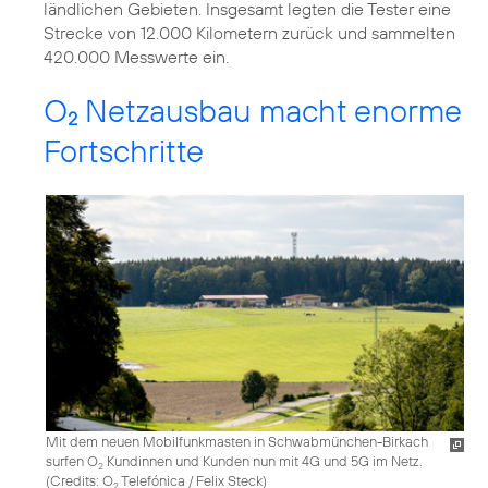
ländlichen Gebieten. Insgesamt legten die Tester eine
Strecke von 12.000 Kilometern zurück und sammelten
420.000 Messwerte ein.
O
Netzausbau macht enorme
2
Fortschritte
Mit dem neuen Mobilfunkmasten in Schwabmünchen-Birkach
surfen O
Kundinnen und Kunden nun mit 4G und 5G im Netz.
2
(
Credits: O
Telefónica / Felix Steck
)
2