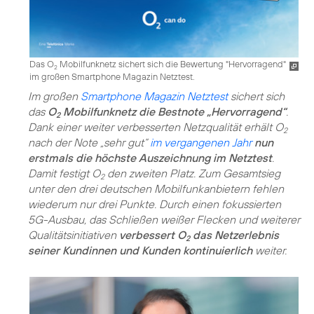
Das O
Mobilfunknetz sichert sich die Bewertung "Hervorragend"
2
im großen Smartphone Magazin Netztest.
Im großen
Smartphone Magazin Netztest
sichert sich
das
O
Mobilfunknetz die Bestnote „Hervorragend“
.
2
Dank einer weiter verbesserten Netzqualität erhält O
2
nach der Note „sehr gut“
im vergangenen Jahr
nun
erstmals die höchste Auszeichnung im Netztest
.
Damit festigt O
den zweiten Platz. Zum Gesamtsieg
2
unter den drei deutschen Mobilfunkanbietern fehlen
wiederum nur drei Punkte. Durch einen fokussierten
5G-Ausbau, das Schließen weißer Flecken und weiterer
Qualitätsinitiativen
verbessert O
das Netzerlebnis
2
seiner Kundinnen und Kunden kontinuierlich
weiter.