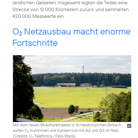
ländlichen Gebieten. Insgesamt legten die Tester eine
Strecke von 12.000 Kilometern zurück und sammelten
420.000 Messwerte ein.
O
Netzausbau macht enorme
2
Fortschritte
Mit dem neuen Mobilfunkmasten in Schwabmünchen-Birkach
surfen O
Kundinnen und Kunden nun mit 4G und 5G im Netz.
2
(
Credits: O
Telefónica / Felix Steck
)
2