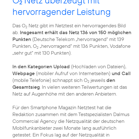
O
Netz überzeugt mit
2
hervorragender Leistung
Das O
Netz gibt im Netztest ein hervorragendes Bild
2
ab.
Insgesamt erhält das Netz 136 von 150 möglichen
Punkten
(Deutsche Telekom „hervorragend“ mit 139
Punkten, O
„hervorragend“ mit 136 Punkten, Vodafone
2
„sehr gut“ mit 130 Punkten).
In den Kategorien Upload
(Hochladen von Dateien),
Webpage
(mobiler Aufruf von Internetseiten)
und Call
(mobile Telefonie) schnappt sich O
jeweils
den
2
Gesamtsieg
. In vielen weiteren Teilwertungen ist das
Netz auf Augenhöhe mit den anderen Anbietern.
Für den Smartphone Magazin Netztest hat die
Redaktion zusammen mit dem Testspezialisten Dalmus
Commercial Agency die Netzqualität der deutschen
Mobilfunkanbieter zwei Monate lang ausführlich
getestet. Ein Fokus lag auf der Netzqualität in