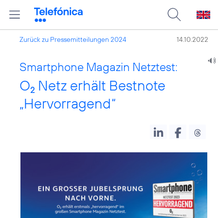
Zurück zu Pressemitteilungen 2024
14.10.2022
Smartphone Magazin Netztest:
O
Netz erhält Bestnote
2
„Hervorragend“