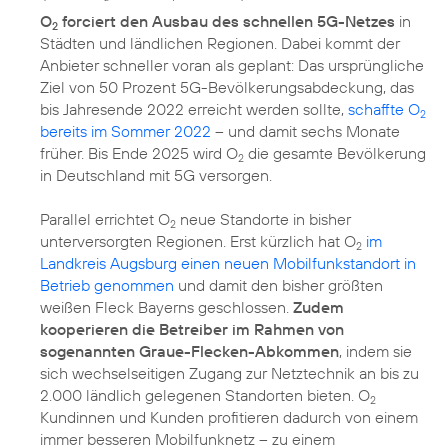
O
forciert den Ausbau des schnellen 5G-Netzes
in
2
Städten und ländlichen Regionen. Dabei kommt der
Anbieter schneller voran als geplant: Das ursprüngliche
Ziel von 50 Prozent 5G-Bevölkerungsabdeckung, das
bis Jahresende 2022 erreicht werden sollte,
schaffte O
2
bereits im Sommer 2022
– und damit sechs Monate
früher. Bis Ende 2025 wird O
die gesamte Bevölkerung
2
in Deutschland mit 5G versorgen.
Parallel errichtet O
neue Standorte in bisher
2
unterversorgten Regionen. Erst kürzlich hat O
im
2
Landkreis Augsburg einen neuen Mobilfunkstandort in
Betrieb genommen
und damit den bisher größten
weißen Fleck Bayerns geschlossen.
Zudem
kooperieren die Betreiber im Rahmen von
sogenannten Graue-Flecken-Abkommen
, indem sie
sich wechselseitigen Zugang zur Netztechnik an bis zu
2.000 ländlich gelegenen Standorten bieten. O
2
Kundinnen und Kunden profitieren dadurch von einem
immer besseren Mobilfunknetz – zu einem