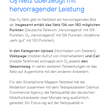
O
Netz überzeugt mit
2
hervorragender Leistung
Das O
Netz gibt im Netztest ein hervorragendes Bild
2
ab.
Insgesamt erhält das Netz 136 von 150 möglichen
Punkten
(Deutsche Telekom „hervorragend“ mit 139
Punkten, O
„hervorragend“ mit 136 Punkten, Vodafone
2
„sehr gut“ mit 130 Punkten).
In den Kategorien Upload
(Hochladen von Dateien),
Webpage
(mobiler Aufruf von Internetseiten)
und Call
(mobile Telefonie) schnappt sich O
jeweils
den
2
Gesamtsieg
. In vielen weiteren Teilwertungen ist das
Netz auf Augenhöhe mit den anderen Anbietern.
Für den Smartphone Magazin Netztest hat die
Redaktion zusammen mit dem Testspezialisten Dalmus
Commercial Agency die Netzqualität der deutschen
Mobilfunkanbieter zwei Monate lang ausführlich
getestet. Ein Fokus lag auf der Netzqualität in