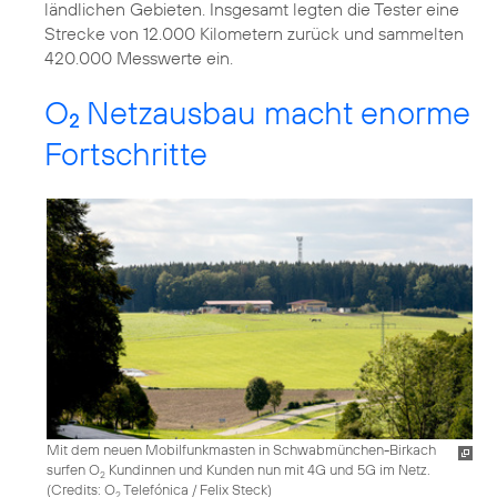
ländlichen Gebieten. Insgesamt legten die Tester eine
Strecke von 12.000 Kilometern zurück und sammelten
420.000 Messwerte ein.
O
Netzausbau macht enorme
2
Fortschritte
Mit dem neuen Mobilfunkmasten in Schwabmünchen-Birkach
surfen O
Kundinnen und Kunden nun mit 4G und 5G im Netz.
2
(
Credits: O
Telefónica / Felix Steck
)
2