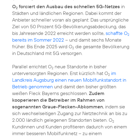
O
forciert den Ausbau des schnellen 5G-Netzes
in
2
Städten und ländlichen Regionen. Dabei kommt der
Anbieter schneller voran als geplant: Das ursprüngliche
Ziel von 50 Prozent 5G-Bevölkerungsabdeckung, das
bis Jahresende 2022 erreicht werden sollte,
schaffte O
2
bereits im Sommer 2022
– und damit sechs Monate
früher. Bis Ende 2025 wird O
die gesamte Bevölkerung
2
in Deutschland mit 5G versorgen.
Parallel errichtet O
neue Standorte in bisher
2
unterversorgten Regionen. Erst kürzlich hat O
im
2
Landkreis Augsburg einen neuen Mobilfunkstandort in
Betrieb genommen
und damit den bisher größten
weißen Fleck Bayerns geschlossen.
Zudem
kooperieren die Betreiber im Rahmen von
sogenannten Graue-Flecken-Abkommen
, indem sie
sich wechselseitigen Zugang zur Netztechnik an bis zu
2.000 ländlich gelegenen Standorten bieten. O
2
Kundinnen und Kunden profitieren dadurch von einem
immer besseren Mobilfunknetz – zu einem