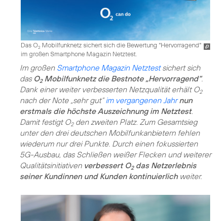
Das O
Mobilfunknetz sichert sich die Bewertung "Hervorragend"
2
im großen Smartphone Magazin Netztest.
Im großen
Smartphone Magazin Netztest
sichert sich
das
O
Mobilfunknetz die Bestnote „Hervorragend“
.
2
Dank einer weiter verbesserten Netzqualität erhält O
2
nach der Note „sehr gut“
im vergangenen Jahr
nun
erstmals die höchste Auszeichnung im Netztest
.
Damit festigt O
den zweiten Platz. Zum Gesamtsieg
2
unter den drei deutschen Mobilfunkanbietern fehlen
wiederum nur drei Punkte. Durch einen fokussierten
5G-Ausbau, das Schließen weißer Flecken und weiterer
Qualitätsinitiativen
verbessert O
das Netzerlebnis
2
seiner Kundinnen und Kunden kontinuierlich
weiter.