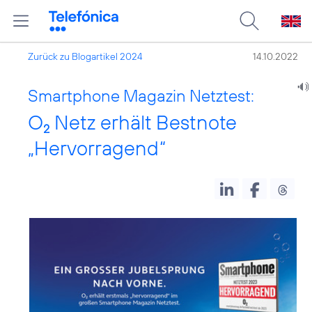
Zurück zu Blogartikel 2024
14.10.2022
Smartphone Magazin Netztest:
O
Netz erhält Bestnote
2
„Hervorragend“