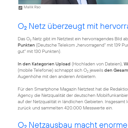
Mallik Rao
O
Netz überzeugt mit hervor
2
Das O
Netz gibt im Netztest ein hervorragendes Bild ab
2
Punkten
(Deutsche Telekom „hervorragend“ mit 139 Pu
gut“ mit 130 Punkten).
In den Kategorien Upload
(Hochladen von Dateien),
W
(mobile Telefonie) schnappt sich O
jeweils
den Gesam
2
Augenhöhe mit den anderen Anbietern.
Für den Smartphone Magazin Netztest hat die Redakti
Agency die Netzqualität der deutschen Mobilfunkanbiete
auf der Netzqualität in ländlichen Gebieten. Insgesamt 
zurück und sammelten 420.000 Messwerte ein.
O
Netzausbau macht enorme F
2