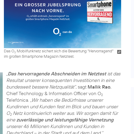
Das O
Mobilfunknetz sichert sich die Bewertung "Hervorragend"
2
im großen Smartphone Magazin Netztest.
„
Das hervorragende Abschneiden im Netztest
ist das
Resultat unserer konsequenten Investitionen in eine
bundesweit bessere Netzqualität“
, sagt
Mallik Rao
,
Chief Technology & Information Officer von O
2
Telefónica.
„Wir haben die Bedürfnisse unserer
Kundinnen und Kunden fest im Blick und bauen unser
O
Netz kontinuierlich weiter aus. Wir sorgen damit für
2
eine
zuverlässige und leistungsfähige Vernetzung
unserer 46 Millionen Kundinnen und Kunden in
Deutschland – in der Stadt und auf dem Land.“