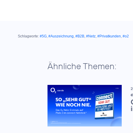
Schlagworte:
#5G
,
#Auszeichnung
,
#B2B
,
#Netz
,
#Privatkunden
,
#o2
Ähnliche Themen:
2
C