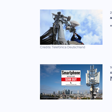
2
N
Credits: Telefónica Deutschland
1
S