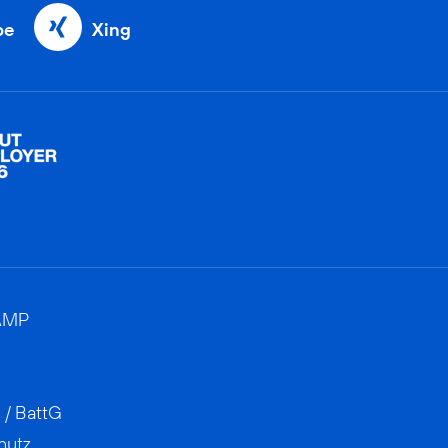
be
Xing
AMP
 / BattG
hutz