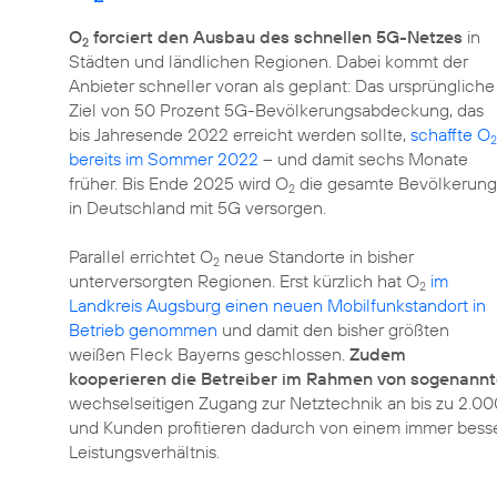
O
forciert den Ausbau des schnellen 5G-Netzes
in
2
Städten und ländlichen Regionen. Dabei kommt der
Anbieter schneller voran als geplant: Das ursprüngliche
Ziel von 50 Prozent 5G-Bevölkerungsabdeckung, das
bis Jahresende 2022 erreicht werden sollte,
schaffte O
2
bereits im Sommer 2022
– und damit sechs Monate
früher. Bis Ende 2025 wird O
die gesamte Bevölkerung
2
in Deutschland mit 5G versorgen.
Parallel errichtet O
neue Standorte in bisher
2
unterversorgten Regionen. Erst kürzlich hat O
im
2
Landkreis Augsburg einen neuen Mobilfunkstandort in
Betrieb genommen
und damit den bisher größten
weißen Fleck Bayerns geschlossen.
Zudem
kooperieren die Betreiber im Rahmen von sogenan
wechselseitigen Zugang zur Netztechnik an bis zu 2.00
und Kunden profitieren dadurch von einem immer bess
Leistungsverhältnis.