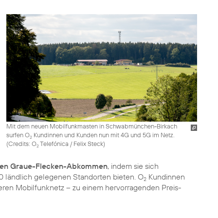
Mit dem neuen Mobilfunkmasten in Schwabmünchen-Birkach
surfen O
Kundinnen und Kunden nun mit 4G und 5G im Netz.
2
(
Credits: O
Telefónica / Felix Steck
)
2
nten Graue-Flecken-Abkommen
, indem sie sich
0 ländlich gelegenen Standorten bieten. O
Kundinnen
2
eren Mobilfunknetz – zu einem hervorragenden Preis-