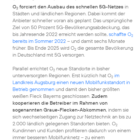
O
forciert den Ausbau des schnellen 5G-Netzes
in
2
Städten und ländlichen Regionen. Dabei kommt der
Anbieter schneller voran als geplant: Das ursprüngliche
Ziel von 50 Prozent 5G-Bevölkerungsabdeckung, das
bis Jahresende 2022 erreicht werden sollte,
schaffte O
2
bereits im Sommer 2022
– und damit sechs Monate
früher. Bis Ende 2025 wird O
die gesamte Bevölkerung
2
in Deutschland mit 5G versorgen.
Parallel errichtet O
neue Standorte in bisher
2
unterversorgten Regionen. Erst kürzlich hat O
im
2
Landkreis Augsburg einen neuen Mobilfunkstandort in
Betrieb genommen
und damit den bisher größten
weißen Fleck Bayerns geschlossen.
Zudem
kooperieren die Betreiber im Rahmen von
sogenannten Graue-Flecken-Abkommen
, indem sie
sich wechselseitigen Zugang zur Netztechnik an bis zu
2.000 ländlich gelegenen Standorten bieten. O
2
Kundinnen und Kunden profitieren dadurch von einem
immer besseren Mobilfunknetz – zu einem