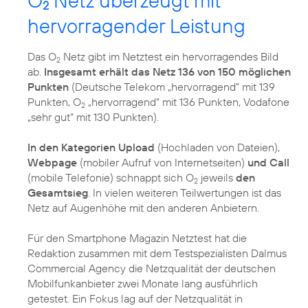
O
Netz überzeugt mit
2
hervorragender Leistung
Das O
Netz gibt im Netztest ein hervorragendes Bild
2
ab.
Insgesamt erhält das Netz 136 von 150 möglichen
Punkten
(Deutsche Telekom „hervorragend“ mit 139
Punkten, O
„hervorragend“ mit 136 Punkten, Vodafone
2
„sehr gut“ mit 130 Punkten).
In den Kategorien Upload
(Hochladen von Dateien),
Webpage
(mobiler Aufruf von Internetseiten)
und Call
(mobile Telefonie) schnappt sich O
jeweils
den
2
Gesamtsieg
. In vielen weiteren Teilwertungen ist das
Netz auf Augenhöhe mit den anderen Anbietern.
Für den Smartphone Magazin Netztest hat die
Redaktion zusammen mit dem Testspezialisten Dalmus
Commercial Agency die Netzqualität der deutschen
Mobilfunkanbieter zwei Monate lang ausführlich
getestet. Ein Fokus lag auf der Netzqualität in