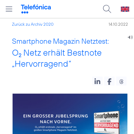
Zurück zu Archiv 2020
14.10.2022
Smartphone Magazin Netztest:
O
Netz erhält Bestnote
2
„Hervorragend“