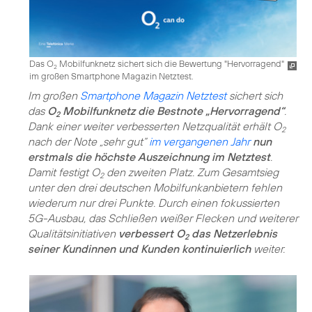
Das O
Mobilfunknetz sichert sich die Bewertung "Hervorragend"
2
im großen Smartphone Magazin Netztest.
Im großen
Smartphone Magazin Netztest
sichert sich
das
O
Mobilfunknetz die Bestnote „Hervorragend“
.
2
Dank einer weiter verbesserten Netzqualität erhält O
2
nach der Note „sehr gut“
im vergangenen Jahr
nun
erstmals die höchste Auszeichnung im Netztest
.
Damit festigt O
den zweiten Platz. Zum Gesamtsieg
2
unter den drei deutschen Mobilfunkanbietern fehlen
wiederum nur drei Punkte. Durch einen fokussierten
5G-Ausbau, das Schließen weißer Flecken und weiterer
Qualitätsinitiativen
verbessert O
das Netzerlebnis
2
seiner Kundinnen und Kunden kontinuierlich
weiter.