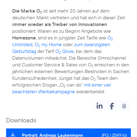
Die Marke O
ist seit mehr 20 Jahren auf dem
2
deutschen Markt vertreten und hat sich in dieser Zeit
immer wieder als Treiber von Innovationen
positioniert. Waren es zu Beginn Angebote wie
Homezone
, sind es in jüngster Zeit Tarife wie
O
2
Unlimited
,
O
my Home
oder
zum zwanzigsten
2
Geburtstag
der Tarif
O
Grow
, bei dem das
2
Datenvolumen mitwächst. Die Bereiche Omnichannel
und Customer Service & Sales von O
erreichen in den
2
jährlichen externen Bewertungen Bestnoten in Sachen
Kundenzufriedenheit. Jüngst hat das O
Team den
2
erfolgreichen Slogan „O
can do“
mit einer viel
2
beachteten Werbekampagne
wiederbelebt.
Downloads
Portrait: Andreas Laukenmann
JPG | 2549 kb