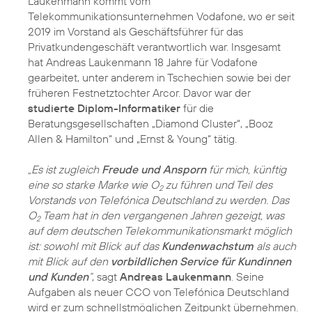
Laukenmann kommt vom
Telekommunikationsunternehmen Vodafone, wo er seit
2019 im Vorstand als Geschäftsführer für das
Privatkundengeschäft verantwortlich war. Insgesamt
hat Andreas Laukenmann 18 Jahre für Vodafone
gearbeitet, unter anderem in Tschechien sowie bei der
früheren Festnetztochter Arcor. Davor war der
studierte Diplom-Informatiker
für die
Beratungsgesellschaften „Diamond Cluster“, „Booz
Allen & Hamilton“ und „Ernst & Young“ tätig.
„Es ist zugleich
Freude und Ansporn
für mich, künftig
eine so starke Marke wie O
zu führen und Teil des
2
Vorstands von Telefónica Deutschland zu werden. Das
O
Team hat in den vergangenen Jahren gezeigt, was
2
auf dem deutschen Telekommunikationsmarkt möglich
ist: sowohl mit Blick auf das
Kundenwachstum
als auch
mit Blick auf den
vorbildlichen Service für Kundinnen
und Kunden
“
, sagt
Andreas Laukenmann
. Seine
Aufgaben als neuer CCO von Telefónica Deutschland
wird er zum schnellstmöglichen Zeitpunkt übernehmen.