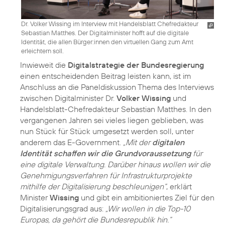
Dr. Volker Wissing im Interview mit Handelsblatt Chefredakteur
Sebastian Matthes. Der Digitalminister hofft auf die digitale
Identität, die allen Bürger:innen den virtuellen Gang zum Amt
erleichtern soll.
Inwieweit die
Digitalstrategie der Bundesregierung
einen entscheidenden Beitrag leisten kann, ist im
Anschluss an die Paneldiskussion Thema des Interviews
zwischen Digitalminister Dr.
Volker Wissing
und
Handelsblatt-Chefredakteur Sebastian Matthes. In den
vergangenen Jahren sei vieles liegen geblieben, was
nun Stück für Stück umgesetzt werden soll, unter
anderem das E-Government.
„Mit der
digitalen
Identität schaffen wir die Grundvoraussetzung
für
eine digitale Verwaltung. Darüber hinaus wollen wir die
Genehmigungsverfahren für Infrastrukturprojekte
mithilfe der Digitalisierung beschleunigen“
, erklärt
Minister
Wissing
und gibt ein ambitioniertes Ziel für den
Digitalisierungsgrad aus:
„Wir wollen in die Top-10
Europas, da gehört die Bundesrepublik hin.“