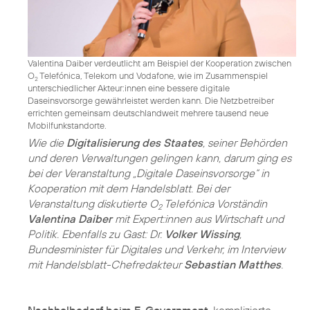
Valentina Daiber verdeutlicht am Beispiel der Kooperation zwischen
O
Telefónica, Telekom und Vodafone, wie im Zusammenspiel
2
unterschiedlicher Akteur:innen eine bessere digitale
Daseinsvorsorge gewährleistet werden kann. Die Netzbetreiber
errichten gemeinsam deutschlandweit mehrere tausend neue
Mobilfunkstandorte.
Wie die
Digitalisierung des Staates
, seiner Behörden
und deren Verwaltungen gelingen kann, darum ging es
bei der Veranstaltung „Digitale Daseinsvorsorge“ in
Kooperation mit dem Handelsblatt. Bei der
Veranstaltung diskutierte O
Telefónica Vorständin
2
Valentina Daiber
mit Expert:innen aus Wirtschaft und
Politik. Ebenfalls zu Gast: Dr.
Volker Wissing
,
Bundesminister für Digitales und Verkehr, im Interview
mit Handelsblatt-Chefredakteur
Sebastian Matthes
Nachholbedarf beim E-Government
, komplizierte