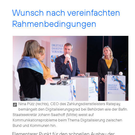
Wunsch nach vereinfachten
Rahmenbedingungen
Nina Pütz (rechts), CEO des Zahlungsdienstleisters Ratepay,
bemängelt den Digitalisierungsgrad bei Behörden wie der Bafin.
Staatssekretär Johann Saathoff (Mitte) weist auf
Kommunikationsprobleme beim Thema Digitalisierung zwischen
Bund und Kommunen hin.
Elementarer Punkt für den schnellen Ausbau der