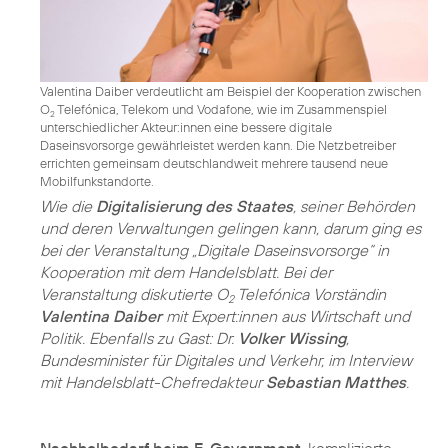
Valentina Daiber verdeutlicht am Beispiel der Kooperation zwischen
O
Telefónica, Telekom und Vodafone, wie im Zusammenspiel
2
unterschiedlicher Akteur:innen eine bessere digitale
Daseinsvorsorge gewährleistet werden kann. Die Netzbetreiber
errichten gemeinsam deutschlandweit mehrere tausend neue
Mobilfunkstandorte.
Wie die
Digitalisierung des Staates
, seiner Behörden
und deren Verwaltungen gelingen kann, darum ging es
bei der Veranstaltung „Digitale Daseinsvorsorge“ in
Kooperation mit dem Handelsblatt. Bei der
Veranstaltung diskutierte O
Telefónica Vorständin
2
Valentina Daiber
mit Expert:innen aus Wirtschaft und
Politik. Ebenfalls zu Gast: Dr.
Volker Wissing
,
Bundesminister für Digitales und Verkehr, im Interview
mit Handelsblatt-Chefredakteur
Sebastian Matthes
Nachholbedarf beim E-Government
, komplizierte