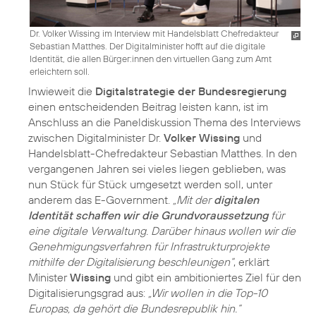
Dr. Volker Wissing im Interview mit Handelsblatt Chefredakteur
Sebastian Matthes. Der Digitalminister hofft auf die digitale
Identität, die allen Bürger:innen den virtuellen Gang zum Amt
erleichtern soll.
Inwieweit die
Digitalstrategie der Bundesregierung
einen entscheidenden Beitrag leisten kann, ist im
Anschluss an die Paneldiskussion Thema des Interviews
zwischen Digitalminister Dr.
Volker Wissing
und
Handelsblatt-Chefredakteur Sebastian Matthes. In den
vergangenen Jahren sei vieles liegen geblieben, was
nun Stück für Stück umgesetzt werden soll, unter
anderem das E-Government.
„Mit der
digitalen
Identität schaffen wir die Grundvoraussetzung
für
eine digitale Verwaltung. Darüber hinaus wollen wir die
Genehmigungsverfahren für Infrastrukturprojekte
mithilfe der Digitalisierung beschleunigen“
, erklärt
Minister
Wissing
und gibt ein ambitioniertes Ziel für den
Digitalisierungsgrad aus:
„Wir wollen in die Top-10
Europas, da gehört die Bundesrepublik hin.“