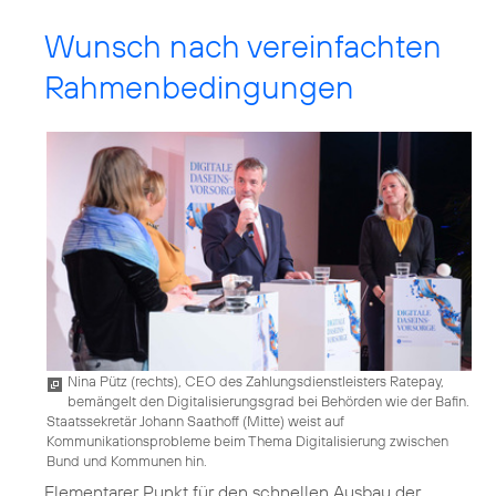
Wunsch nach vereinfachten
Rahmenbedingungen
Nina Pütz (rechts), CEO des Zahlungsdienstleisters Ratepay,
bemängelt den Digitalisierungsgrad bei Behörden wie der Bafin.
Staatssekretär Johann Saathoff (Mitte) weist auf
Kommunikationsprobleme beim Thema Digitalisierung zwischen
Bund und Kommunen hin.
Elementarer Punkt für den schnellen Ausbau der