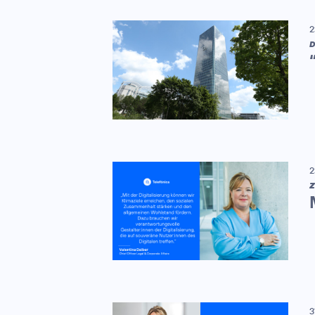
2
D
2
Z
3