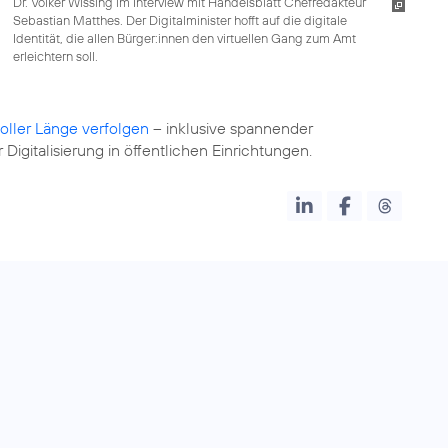
Dr. Volker Wissing im Interview mit Handelsblatt Chefredakteur
Sebastian Matthes. Der Digitalminister hofft auf die digitale
Identität, die allen Bürger:innen den virtuellen Gang zum Amt
erleichtern soll.
voller Länge verfolgen
– inklusive spannender
igitalisierung in öffentlichen Einrichtungen.