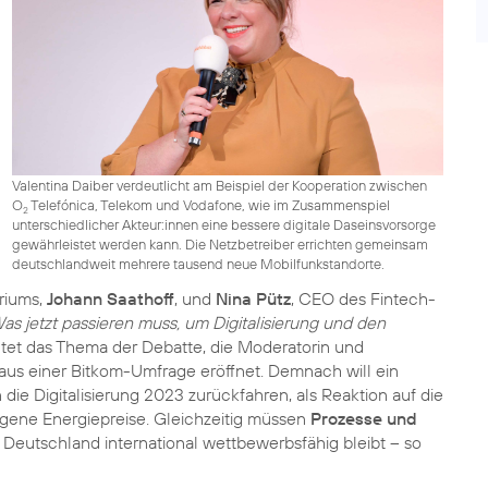
Valentina Daiber verdeutlicht am Beispiel der Kooperation zwischen
O
Telefónica, Telekom und Vodafone, wie im Zusammenspiel
2
unterschiedlicher Akteur:innen eine bessere digitale Daseinsvorsorge
gewährleistet werden kann. Die Netzbetreiber errichten gemeinsam
deutschlandweit mehrere tausend neue Mobilfunkstandorte.
eriums,
Johann Saathoff
, und
Nina Pütz
, CEO des Fintech-
as jetzt passieren muss, um Digitalisierung und den
autet das Thema der Debatte, die Moderatorin und
 aus einer Bitkom-Umfrage eröffnet. Demnach will ein
 die Digitalisierung 2023 zurückfahren, als Reaktion auf die
gene Energiepreise. Gleichzeitig müssen
Prozesse und
Deutschland international wettbewerbsfähig bleibt – so