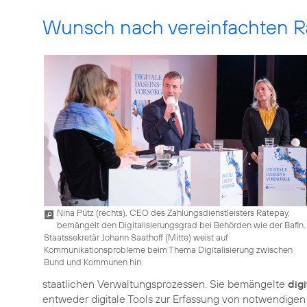
Wunsch nach vereinfachten
Nina Pütz (rechts), CEO des Zahlungsdienstleisters Ratepay,
bemängelt den Digitalisierungsgrad bei Behörden wie der Bafin.
Staatssekretär Johann Saathoff (Mitte) weist auf
Kommunikationsprobleme beim Thema Digitalisierung zwischen
Bund und Kommunen hin.
staatlichen Verwaltungsprozessen. Sie bemängelte
dig
entweder digitale Tools zur Erfassung von notwendigen