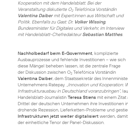
Kooperation mit dem Handelsblatt. Bei der
Veranstaltung diskutierte O
Telefónica Vorständin
2
Valentina Daiber
mit Expert:innen aus Wirtschaft und
Politik. Ebenfalls zu Gast: Dr.
Volker Wissing
,
Bundesminister für Digitales und Verkehr, im Interview
mit Handelsblatt-Chefredakteur
Sebastian Matthes
Nachholbedarf beim E-Government
, komplizierte
Ausbauprozesse und fehlende Investitionen – wie sich
diese Mängel beheben lassen, ist die zentrale Frage
der Diskussion zwischen O
Telefónica Vorständin
2
Valentina Daiber
, dem Staatssekretär des Innenminist
Unternehmens Ratepay.
„Innovation und Kooperation: W
Infrastrukturausbau in Deutschland voranzubringen“
, l
Handelsblatt-Journalistin
Teresa Stiens
mit einem Zitat
Drittel der deutschen Unternehmen ihre Investitionen in
drohende Rezession, Lieferketten-Probleme und gestie
Infrastrukturen jetzt weiter digitalisiert
werden, damit 
der einheitliche Tenor der Panel-Diskussion.