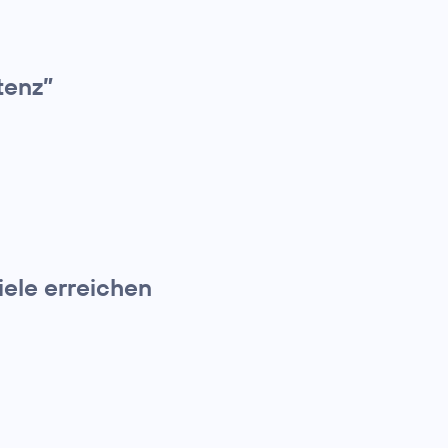
tenz”
iele erreichen