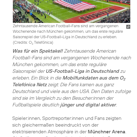
Zehntausende American Football-Fans sind am vergangenen
Wochenende nach München gekommen, um das erste reguläre
Saisonspiel der US-Football-Liga in Deutschland zu erleben.
(
Credits: O
Telefónica
)
2
Was für ein Spektakel!
Zehntausende American
Football-Fans sind am vergangenen Wochenende nach
München gekommen, um das erste reguläre
Saisonspiel der
US-Football-Liga in Deutschland
zu
erleben. Ein Blick in die
Mobilfunkdaten aus dem O
2
Telefónica Netz
zeigt: Die Fans kamen aus ganz
Deutschland und viele aus den USA. Den Daten zufolge
sind sie im Vergleich zu den Besucher:innen der
Fußballspiele deutlich
jünger und digital aktiver
.
Spieler:innen, Sportreporter:innen und Fans zeigten
sich gleichermaßen beeindruckt von der
elektrisierenden Atmosphäre in der
Münchner Arena
.