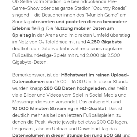
Ob Selfie vorm Stadion, die beeindruckende Pre-
Game-Show oder das ganze Stadion “Country Roads”
singend – die Besucher:innen des “Munich Game” am
Sonntag
streamten und posteten dieses besondere
Erlebnis
fleißig. Die
Nutzung mobiler Daten am
Spieltag
in der Arena und im direkten Umfeld überstieg
im Netz von O
Telefónica mit rund
4.250 Gigabyte
2
deutlich den Datenverkehr während eines regulären
Fußballbundesliga-Spiels mit rund 2.000 bis 2.500
Gigabyte-Daten.
Bemerkenswert ist der
Höchstwert im reinen Upload-
Datenvolumen
von 15:00 – 16:00 Uhr. In dieser Stunde
wurden knapp
280 GB Daten hochgeladen
, das heißt
viele Bilder und Videos vom Spiel in Social Media und
Messengerdiensten versendet. Das entspricht rund
10.000 Minuten Streaming in HD-Qualität
. Das ist
deutlich mehr als bei den letzten Fußballspielen, zu
denen die Peak-Werte jeweils bei etwa 200 GB lagen.
Insgesamt, also im Upload und Download, lag das
Datenvolumen in dieser Stunde bei rund 600 GB
und