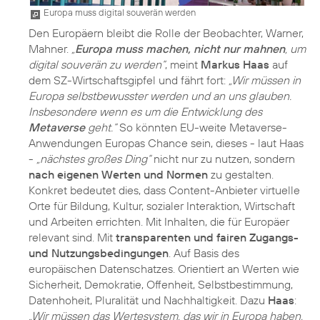
Europa muss digital souverän werden
Den Europäern bleibt die Rolle der Beobachter, Warner,
Mahner.
„
Europa muss machen, nicht nur mahnen
, um
digital souverän zu werden“
, meint
Markus Haas
auf
dem SZ-Wirtschaftsgipfel und fährt fort:
„Wir müssen in
Europa selbstbewusster werden und an uns glauben.
Insbesondere wenn es um die Entwicklung des
Metaverse
geht.“
So könnten EU-weite Metaverse-
Anwendungen Europas Chance sein, dieses - laut Haas
-
„nächstes großes Ding“
nicht nur zu nutzen, sondern
nach eigenen Werten und Normen
zu gestalten.
Konkret bedeutet dies, dass Content-Anbieter virtuelle
Orte für Bildung, Kultur, sozialer Interaktion, Wirtschaft
und Arbeiten errichten. Mit Inhalten, die für Europäer
relevant sind. Mit
transparenten und fairen Zugangs-
und Nutzungsbedingungen
. Auf Basis des
europäischen Datenschatzes. Orientiert an Werten wie
Sicherheit, Demokratie, Offenheit, Selbstbestimmung,
Datenhoheit, Pluralität und Nachhaltigkeit. Dazu
Haas
:
„Wir müssen das Wertesystem, das wir in Europa haben,