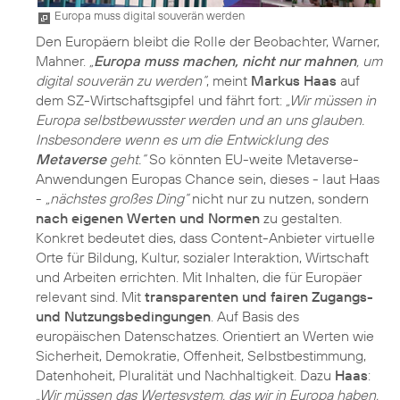
Europa muss digital souverän werden
Den Europäern bleibt die Rolle der Beobachter, Warner,
Mahner.
„
Europa muss machen, nicht nur mahnen
, um
digital souverän zu werden“
, meint
Markus Haas
auf
dem SZ-Wirtschaftsgipfel und fährt fort:
„Wir müssen in
Europa selbstbewusster werden und an uns glauben.
Insbesondere wenn es um die Entwicklung des
Metaverse
geht.“
So könnten EU-weite Metaverse-
Anwendungen Europas Chance sein, dieses - laut Haas
-
„nächstes großes Ding“
nicht nur zu nutzen, sondern
nach eigenen Werten und Normen
zu gestalten.
Konkret bedeutet dies, dass Content-Anbieter virtuelle
Orte für Bildung, Kultur, sozialer Interaktion, Wirtschaft
und Arbeiten errichten. Mit Inhalten, die für Europäer
relevant sind. Mit
transparenten und fairen Zugangs-
und Nutzungsbedingungen
. Auf Basis des
europäischen Datenschatzes. Orientiert an Werten wie
Sicherheit, Demokratie, Offenheit, Selbstbestimmung,
Datenhoheit, Pluralität und Nachhaltigkeit. Dazu
Haas
:
„Wir müssen das Wertesystem, das wir in Europa haben,