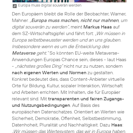
Europa muss digital souverän werden
Den Europäern bleibt die Rolle der Beobachter, Warner,
Mahner.
„
Europa muss machen, nicht nur mahnen
, um
digital souverän zu werden“
, meint
Markus Haas
auf
dem SZ-Wirtschaftsgipfel und fährt fort:
„Wir müssen in
Europa selbstbewusster werden und an uns glauben.
Insbesondere wenn es um die Entwicklung des
Metaverse
geht.“
So könnten EU-weite Metaverse-
Anwendungen Europas Chance sein, dieses - laut Haas
-
„nächstes großes Ding“
nicht nur zu nutzen, sondern
nach eigenen Werten und Normen
zu gestalten.
Konkret bedeutet dies, dass Content-Anbieter virtuelle
Orte für Bildung, Kultur, sozialer Interaktion, Wirtschaft
und Arbeiten errichten. Mit Inhalten, die für Europäer
relevant sind. Mit
transparenten und fairen Zugangs-
und Nutzungsbedingungen
. Auf Basis des
europäischen Datenschatzes. Orientiert an Werten wie
Sicherheit, Demokratie, Offenheit, Selbstbestimmung,
Datenhoheit, Pluralität und Nachhaltigkeit. Dazu
Haas
:
„Wir müssen das Wertesystem, das wir in Europa haben,