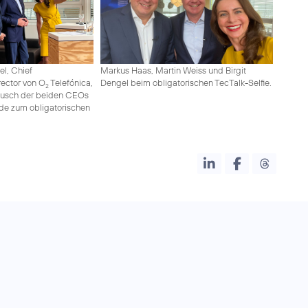
el, Chief
Markus Haas, Martin Weiss und Birgit
ector von O
Telefónica,
Dengel beim obligatorischen TecTalk-Selfie.
2
ausch der beiden CEOs
nde zum obligatorischen