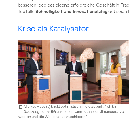
besseren Idee das eigene erfolgreiche Geschäft in Frage
TecTalk.
Schnelligkeit und Innovationsfähigkeit
Krise als Katalysator
Markus Haas (l.) blickt optimistisch in die Zukunft: “Ich bin
überzeugt, dass 5G uns helfen kann, schneller klimaneutral zu
werden und die Wirtschaft anzuschieben.“