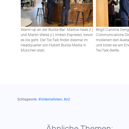
Warm-up an der Burda-Bar: Markus Haas (l.)
Birgit Carolina Deng
und Martin Weiss (r.) trinken Espresso, bevor
Communications Dir
es los geht. Der TecTalk findet diesmal im
moderiert den Aust
Headquarter von Hubert Burda Media in
und bittet sie am E
München statt.
TecTalk-Selfie.
Schlagworte:
#Unternehmen
,
#o2
Ähnliche Themen: