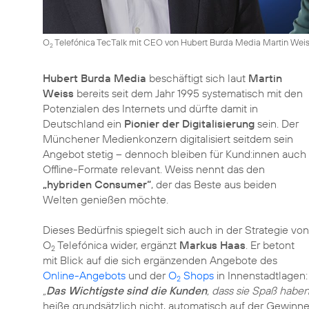
O
Telefónica TecTalk mit CEO von Hubert Burda Media Martin Wei
2
Hubert Burda Media
beschäftigt sich laut
Martin
Weiss
bereits seit dem Jahr 1995 systematisch mit den
Potenzialen des Internets und dürfte damit in
Deutschland ein
Pionier der Digitalisierung
sein. Der
Münchener Medienkonzern digitalisiert seitdem sein
Angebot stetig – dennoch bleiben für Kund:innen auch
Offline-Formate relevant. Weiss nennt das den
„hybriden Consumer“
, der das Beste aus beiden
Welten genießen möchte.
Dieses Bedürfnis spiegelt sich auch in der Strategie von
O
Telefónica wider, ergänzt
Markus Haas
. Er betont
2
mit Blick auf die sich ergänzenden Angebote des
Online-Angebots
und der
O
Shops
in Innenstadtlagen:
2
„
Das Wichtigste sind die Kunden
, dass sie Spaß habe
heiße grundsätzlich nicht, automatisch auf der Gewinner