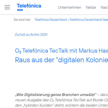
Unternehmen
Netze
Nach
Sie sind hier:
Telefónica Deutschland
Telefónica Deutschland Ne
Zurück zu Archiv 2021
O
Telefónica TecTalk mit Markus H
2
Raus aus der “digitalen Koloni
„Wie Digitalisierung ganze Branchen umwälzt“
– daru
neuen Ausgabe des O
Telefónica TecTalk auf Burda-
2
den „hybriden Kunden“ dreht, erörtern die beiden Unt