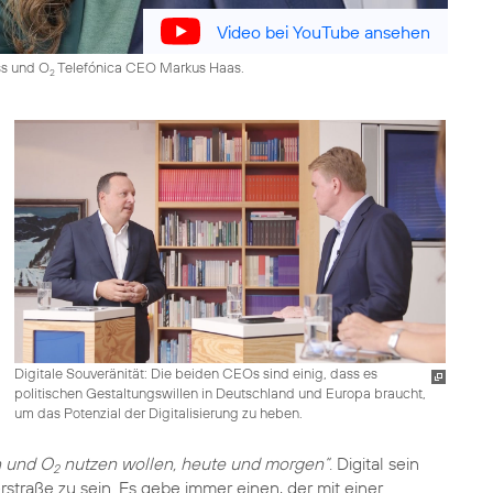
Video bei YouTube ansehen
ss und O
Telefónica CEO Markus Haas.
2
Digitale Souveränität: Die beiden CEOs sind einig, dass es
politischen Gestaltungswillen in Deutschland und Europa braucht,
um das Potenzial der Digitalisierung zu heben.
n und O
nutzen wollen, heute und morgen“
. Digital sein
2
straße zu sein. Es gebe immer einen, der mit einer