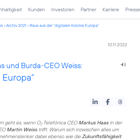
haltigkeit
Kunden
Investoren
Partner
Karriere
Presse
ws
Archiv 2021
Raus aus der “digitalen Kolonie Europa”
10.11.2022
aas und Burda-CEO Weiss:
e Europa”
m geht es, wenn O
Telefónica CEO
Markus Haas
in der
2
CEO
Martin Weiss
trifft. Warum sich inzwischen alles um
ernehmenslenker dabei ebenso wie die
Zukunftsfähigkeit