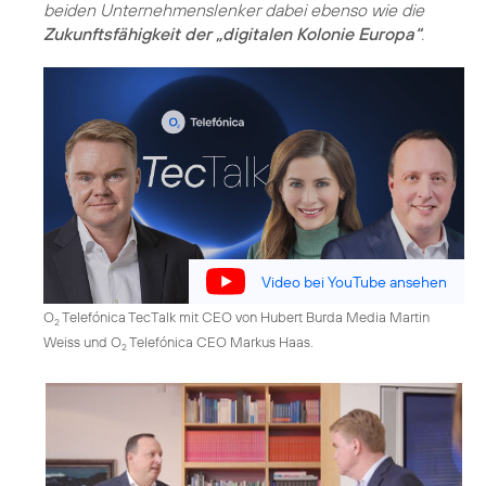
beiden Unternehmenslenker dabei ebenso wie die
Zukunftsfähigkeit der „digitalen Kolonie Europa“
.
Video bei YouTube ansehen
O
Telefónica TecTalk mit CEO von Hubert Burda Media Martin
2
Weiss und O
Telefónica CEO Markus Haas.
2