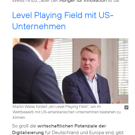
Weiss hinzu,
„aber der
Hunger für Innovation
ist da.“
Level Playing Field mit US-
Unternehmen
Martin Weiss fordert „ein Level Playing Field“, um im
Wettbewerb mit US-amerikanischen Unternehmen bestehen zu
können.
So groß die
wirtschaftlichen Potenziale der
Digitalisierung
für Deutschland und Europa sind, gibt