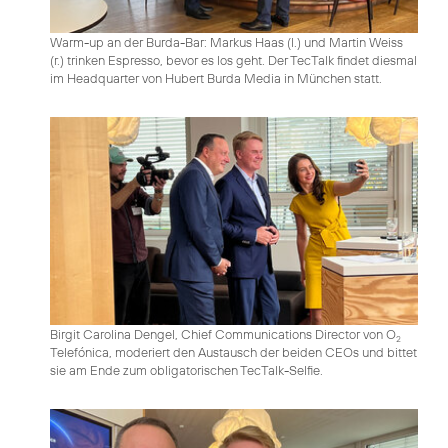
Warm-up an der Burda-Bar: Markus Haas (l.) und Martin Weiss
(r.) trinken Espresso, bevor es los geht. Der TecTalk findet diesmal
im Headquarter von Hubert Burda Media in München statt.
Birgit Carolina Dengel, Chief Communications Director von O
2
Telefónica, moderiert den Austausch der beiden CEOs und bittet
sie am Ende zum obligatorischen TecTalk-Selfie.