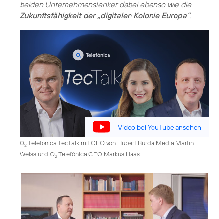
beiden Unternehmenslenker dabei ebenso wie die
Zukunftsfähigkeit der „digitalen Kolonie Europa“
.
Video bei YouTube ansehen
O
Telefónica TecTalk mit CEO von Hubert Burda Media Martin
2
Weiss und O
Telefónica CEO Markus Haas.
2