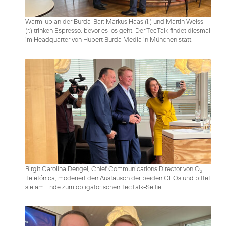
Warm-up an der Burda-Bar: Markus Haas (l.) und Martin Weiss
(r.) trinken Espresso, bevor es los geht. Der TecTalk findet diesmal
im Headquarter von Hubert Burda Media in München statt.
Birgit Carolina Dengel, Chief Communications Director von O
2
Telefónica, moderiert den Austausch der beiden CEOs und bittet
sie am Ende zum obligatorischen TecTalk-Selfie.