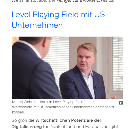
Weiss hinzu,
„aber der
Hunger für Innovation
ist da.“
Level Playing Field mit US-
Unternehmen
Martin Weiss fordert „ein Level Playing Field“, um im
Wettbewerb mit US-amerikanischen Unternehmen bestehen zu
können.
So groß die
wirtschaftlichen Potenziale der
Digitalisierung
für Deutschland und Europa sind, gibt