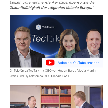
beiden Unternehmenslenker dabei ebenso wie die
Zukunftsfähigkeit der „digitalen Kolonie Europa“
.
Video bei YouTube ansehen
O
Telefónica TecTalk mit CEO von Hubert Burda Media Martin
2
Weiss und O
Telefónica CEO Markus Haas.
2