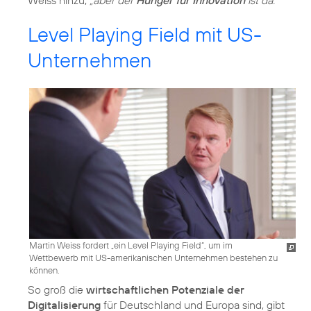
Weiss hinzu,
„aber der
Hunger für Innovation
ist da.“
Level Playing Field mit US-
Unternehmen
Martin Weiss fordert „ein Level Playing Field“, um im
Wettbewerb mit US-amerikanischen Unternehmen bestehen zu
können.
So groß die
wirtschaftlichen Potenziale der
Digitalisierung
für Deutschland und Europa sind, gibt