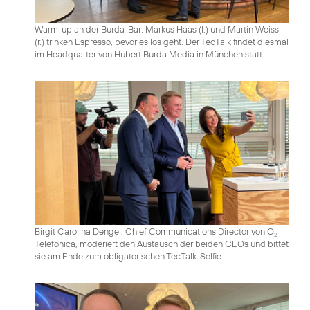
Warm-up an der Burda-Bar: Markus Haas (l.) und Martin Weiss
(r.) trinken Espresso, bevor es los geht. Der TecTalk findet diesmal
im Headquarter von Hubert Burda Media in München statt.
Birgit Carolina Dengel, Chief Communications Director von O
2
Telefónica, moderiert den Austausch der beiden CEOs und bittet
sie am Ende zum obligatorischen TecTalk-Selfie.