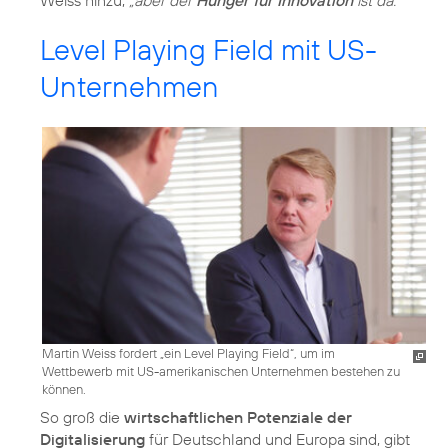
Weiss hinzu,
„aber der
Hunger für Innovation
ist da.“
Level Playing Field mit US-
Unternehmen
Martin Weiss fordert „ein Level Playing Field“, um im
Wettbewerb mit US-amerikanischen Unternehmen bestehen zu
können.
So groß die
wirtschaftlichen Potenziale der
Digitalisierung
für Deutschland und Europa sind, gibt