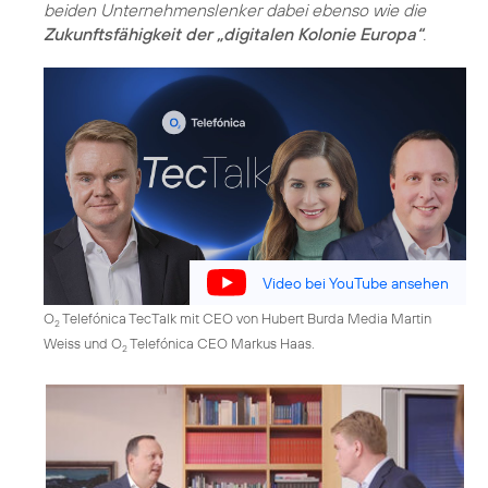
beiden Unternehmenslenker dabei ebenso wie die
Zukunftsfähigkeit der „digitalen Kolonie Europa“
.
Video bei YouTube ansehen
O
Telefónica TecTalk mit CEO von Hubert Burda Media Martin
2
Weiss und O
Telefónica CEO Markus Haas.
2