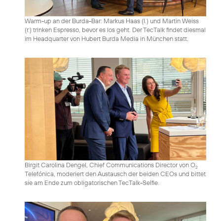
Warm-up an der Burda-Bar: Markus Haas (l.) und Martin Weiss
(r.) trinken Espresso, bevor es los geht. Der TecTalk findet diesmal
im Headquarter von Hubert Burda Media in München statt.
Birgit Carolina Dengel, Chief Communications Director von O
2
Telefónica, moderiert den Austausch der beiden CEOs und bittet
sie am Ende zum obligatorischen TecTalk-Selfie.