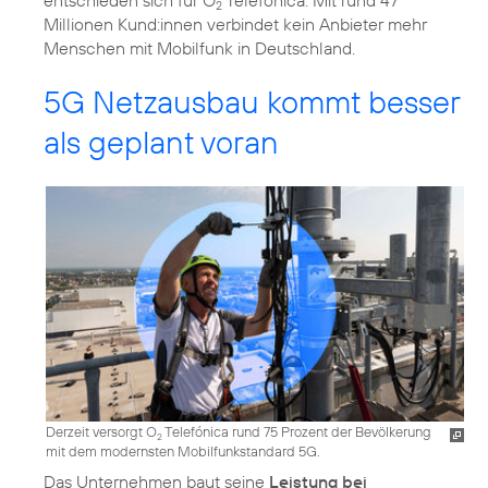
2
Millionen Kund:innen verbindet kein Anbieter mehr
Menschen mit Mobilfunk in Deutschland.
5G Netzausbau kommt besser
als geplant voran
Derzeit versorgt O
Telefónica rund 75 Prozent der Bevölkerung
2
mit dem modernsten Mobilfunkstandard 5G.
Das Unternehmen baut seine
Leistung bei