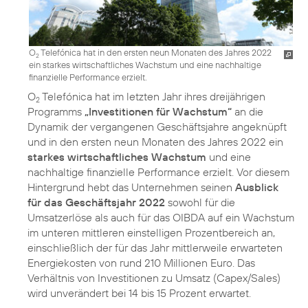
O
Telefónica hat in den ersten neun Monaten des Jahres 2022
2
ein starkes wirtschaftliches Wachstum und eine nachhaltige
finanzielle Performance erzielt.
O
Telefónica hat im letzten Jahr ihres dreijährigen
2
Programms
„Investitionen für Wachstum“
an die
Dynamik der vergangenen Geschäftsjahre angeknüpft
und in den ersten neun Monaten des Jahres 2022 ein
starkes wirtschaftliches Wachstum
und eine
nachhaltige finanzielle Performance erzielt. Vor diesem
Hintergrund hebt das Unternehmen seinen
Ausblick
für das Geschäftsjahr 2022
sowohl für die
Umsatzerlöse als auch für das OIBDA auf ein Wachstum
im unteren mittleren einstelligen Prozentbereich an,
einschließlich der für das Jahr mittlerweile erwarteten
Energiekosten von rund 210 Millionen Euro. Das
Verhältnis von Investitionen zu Umsatz (Capex/Sales)
wird unverändert bei 14 bis 15 Prozent erwartet.