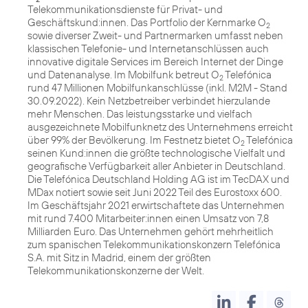
Telekommunikationsdienste für Privat- und
Geschäftskund:innen. Das Portfolio der Kernmarke O
2
sowie diverser Zweit- und Partnermarken umfasst neben
klassischen Telefonie- und Internetanschlüssen auch
innovative digitale Services im Bereich Internet der Dinge
und Datenanalyse. Im Mobilfunk betreut O
Telefónica
2
rund 47 Millionen Mobilfunkanschlüsse (inkl. M2M - Stand
30.09.2022). Kein Netzbetreiber verbindet hierzulande
mehr Menschen. Das leistungsstarke und vielfach
ausgezeichnete Mobilfunknetz des Unternehmens erreicht
über 99% der Bevölkerung. Im Festnetz bietet O
Telefónica
2
seinen Kund:innen die größte technologische Vielfalt und
geografische Verfügbarkeit aller Anbieter in Deutschland.
Die Telefónica Deutschland Holding AG ist im TecDAX und
MDax notiert sowie seit Juni 2022 Teil des Eurostoxx 600.
Im Geschäftsjahr 2021 erwirtschaftete das Unternehmen
mit rund 7.400 Mitarbeiter:innen einen Umsatz von 7,8
Milliarden Euro. Das Unternehmen gehört mehrheitlich
zum spanischen Telekommunikationskonzern Telefónica
S.A. mit Sitz in Madrid, einem der größten
Telekommunikationskonzerne der Welt.