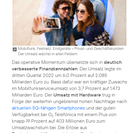
Mobilfunk, Festnetz, Endgeräte – Privat- und Geschäftskunden:
Der Umsatz wächst in allen Feldern.
Das operative Momentum übersetzte sich in
deutlich
verbesserte Finanzkennzahlen
. Der Umsatz legte im
dritten Quartal 2022 um 6,0 Prozent auf 2,085
Milliarden Euro zu. Basis dafür war ein kräftiger Zuwachs
im Mobilfunkserviceumsatz von 3,7 Prozent auf 1,473
Milliarden Euro. Der
Umsatz mit Hardware
trug in
Folge der weiterhin ungebremst hohen Nachfrage nach
aktuellen 5G-fähigen Smartphones
und der guten
Verfügbarkeit bei O
Telefónica mit einem Plus von
2
knapp 19 Prozent auf 403 Millionen Euro zum
Umsatzwachstum bei. Die Erlöse aus