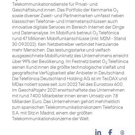
Telekommunikationsdienste für Privat- und
Geschäftskund:innen. Das Portfolio der Kernmarke O
2
sowie diverser Zweit- und Partnermarken umfasst neben
klassischen Telefonie- und Internetanschlüssen auch
innovative digitale Services im Bereich Internet der Dinge
und Datenanalyse. Im Mobilfunk betreut O
Telefónica
2
rund 47 Millionen Mobilfunkanschlüsse (inkl. M2M - Stand
30.09.2022). Kein Netzbetreiber verbindet hierzulande
mehr Menschen. Das leistungsstarke und vielfach
ausgezeichnete Mobilfunknetz des Unternehmens erreicht
über 99% der Bevölkerung. Im Festnetz bietet O
Telefónica
2
seinen Kund:innen die größte technologische Vielfalt und
geografische Verfügbarkeit aller Anbieter in Deutschland.
Die Telefónica Deutschland Holding AG ist im TecDAX und
MDax notiert sowie seit Juni 2022 Teil des Eurostoxx 600.
Im Geschäftsjahr 2021 erwirtschaftete das Unternehmen
mit rund 7.400 Mitarbeiter:innen einen Umsatz von 7,8
Milliarden Euro. Das Unternehmen gehört mehrheitlich
zum spanischen Telekommunikationskonzern Telefónica
S.A. mit Sitz in Madrid, einem der größten
Telekommunikationskonzerne der Welt.