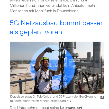
2
Millionen Kund:innen verbindet kein Anbieter mehr
Menschen mit Mobilfunk in Deutschland.
5G Netzausbau kommt besser
als geplant voran
Derzeit versorgt O
Telefónica rund 75 Prozent der Bevölkerung
2
mit dem modernsten Mobilfunkstandard 5G.
Das Unternehmen baut seine
Leistung bei