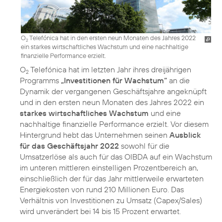
O
Telefónica hat in den ersten neun Monaten des Jahres 2022
2
ein starkes wirtschaftliches Wachstum und eine nachhaltige
finanzielle Performance erzielt.
O
Telefónica hat im letzten Jahr ihres dreijährigen
2
Programms
„Investitionen für Wachstum“
an die
Dynamik der vergangenen Geschäftsjahre angeknüpft
und in den ersten neun Monaten des Jahres 2022 ein
starkes wirtschaftliches Wachstum
und eine
nachhaltige finanzielle Performance erzielt. Vor diesem
Hintergrund hebt das Unternehmen seinen
Ausblick
für das Geschäftsjahr 2022
sowohl für die
Umsatzerlöse als auch für das OIBDA auf ein Wachstum
im unteren mittleren einstelligen Prozentbereich an,
einschließlich der für das Jahr mittlerweile erwarteten
Energiekosten von rund 210 Millionen Euro. Das
Verhältnis von Investitionen zu Umsatz (Capex/Sales)
wird unverändert bei 14 bis 15 Prozent erwartet.