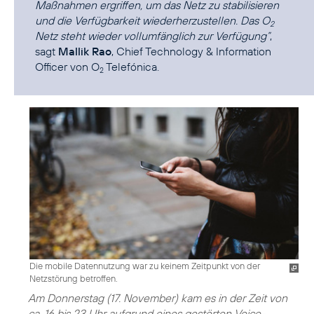
Maßnahmen ergriffen, um das Netz zu stabilisieren
und die Verfügbarkeit wiederherzustellen. Das O
2
Netz steht wieder vollumfänglich zur Verfügung”
,
sagt
Mallik Rao
, Chief Technology & Information
Officer von O
Telefónica.
2
Die mobile Datennutzung war zu keinem Zeitpunkt von der
Netzstörung betroffen.
Am Donnerstag (17. November) kam es in der Zeit von
ca. 16 bis 23 Uhr aufgrund eines gestörten Voice-